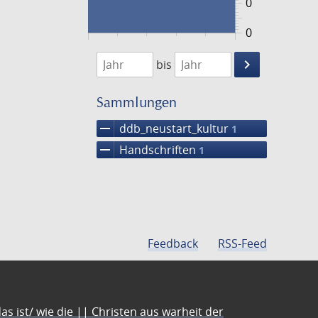
0
0
1474
1475
keyboard_arrow_right
bis
Suche
einschränke
Sammlungen
remove
ddb_neustart_kultur
1
remove
Handschriften
1
Feedback
RSS-Feed
s ist/ wie die || Christen aus warheit der