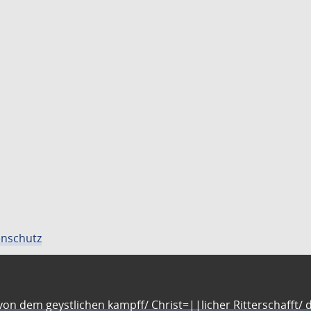
nschutz
n dem geystlichen kampff/ Christ=||licher Ritterschafft/ da