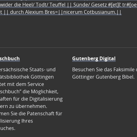
 wider die Heel/ Todt/ Teuffel || Sünde/ Gesetz #[et]c̃ tr#[o
let || durch Alexium Bres=||nicerum Cotbusianum.||
schbuch
Gutenberg Digital
ersächsische Staats- und
Besuchen Sie das Faksimile 
ätsbibliothek Göttingen
Göttinger Gutenberg Bibel.
tet mit dem Service
schbuch” die Möglichkeit,
ften für die Digitalisierung
ern zu übernehmen.
en Sie die Patenschaft für
alisierung Ihres
uches.