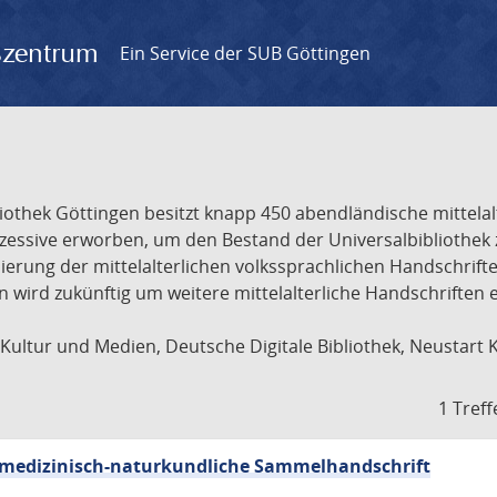
gszentrum
Ein Service der SUB Göttingen
liothek Göttingen besitzt knapp 450 abendländische mittela
ukzessive erworben, um den Bestand der Universalbibliothe
lisierung der mittelalterlichen volkssprachlichen Handschri
ion wird zukünftig um weitere mittelalterliche Handschriften
ultur und Medien, Deutsche Digitale Bibliothek, Neustart 
1 Treff
sch-medizinisch-naturkundliche Sammelhandschrift