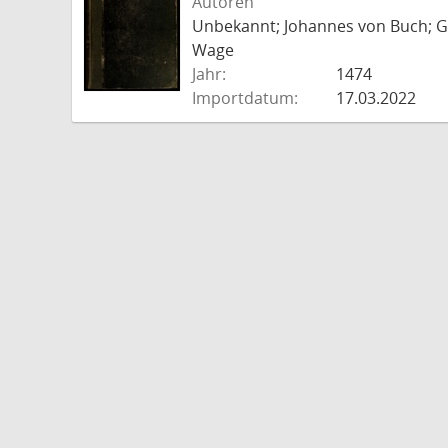
Autoren
Unbekannt; Johannes von Buch; Go
Wage
Jahr:
1474
Importdatum:
17.03.2022