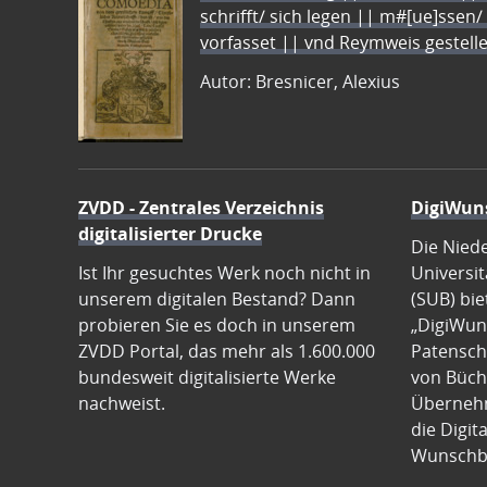
schrifft/ sich legen || m#[ue]ssen/
vorfasset || vnd Reymweis gestel
Autor: Bresnicer, Alexius
ZVDD - Zentrales Verzeichnis
DigiWun
digitalisierter Drucke
Die Nied
Ist Ihr gesuchtes Werk noch nicht in
Universit
unserem digitalen Bestand? Dann
(SUB) bie
probieren Sie es doch in unserem
„DigiWun
ZVDD Portal, das mehr als 1.600.000
Patenscha
bundesweit digitalisierte Werke
von Büch
nachweist.
Übernehm
die Digit
Wunschb