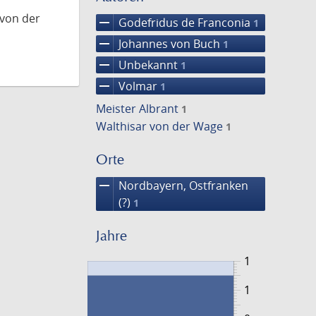
 von der
remove
Godefridus de Franconia
1
remove
Johannes von Buch
1
remove
Unbekannt
1
remove
Volmar
1
Meister Albrant
1
Walthisar von der Wage
1
Orte
remove
Nordbayern, Ostfranken
(?)
1
Jahre
1
1