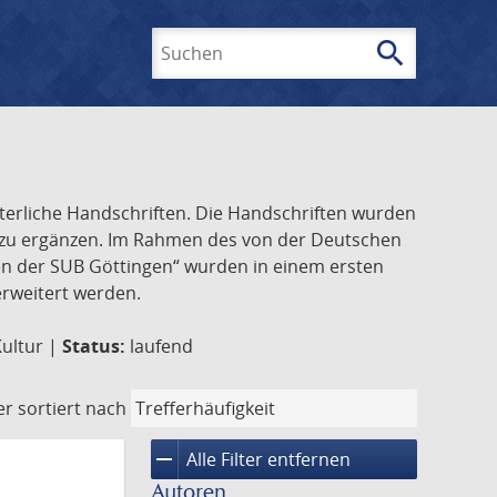
search
Suchen
lterliche Handschriften. Die Handschriften wurden
k zu ergänzen. Im Rahmen des von der Deutschen
ften der SUB Göttingen“ wurden in einem ersten
 erweitert werden.
Kultur |
Status:
laufend
er
sortiert nach
remove
Alle Filter entfernen
Autoren