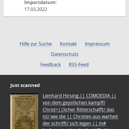
Importdatum:
17.03.2022
Hilfe zur Suche
Kontakt
Impressum
Datenschutz
Feedback
RSS-Feed
Just scanned
Lienhard Hirsing.|| COMOEDIA ||
von dem geystlichen kampff/
Christ=||licher Ritterschafft/ das
ist/ wie die || Christen aus warheit
der schrifft/ sich legen || m#