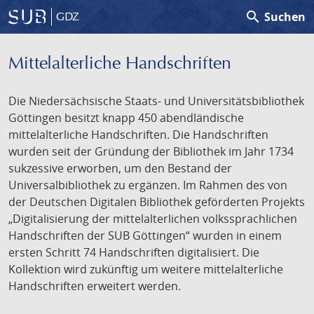
search
Suchen
GDZ
Mittelalterliche Handschriften
Die Niedersächsische Staats- und Universitätsbibliothek
Göttingen besitzt knapp 450 abendländische
mittelalterliche Handschriften. Die Handschriften
wurden seit der Gründung der Bibliothek im Jahr 1734
sukzessive erworben, um den Bestand der
Universalbibliothek zu ergänzen. Im Rahmen des von
der Deutschen Digitalen Bibliothek geförderten Projekts
„Digitalisierung der mittelalterlichen volkssprachlichen
Handschriften der SUB Göttingen“ wurden in einem
ersten Schritt 74 Handschriften digitalisiert. Die
Kollektion wird zukünftig um weitere mittelalterliche
Handschriften erweitert werden.