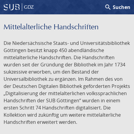
search
Suchen
GDZ
Mittelalterliche Handschriften
Die Niedersächsische Staats- und Universitätsbibliothek
Göttingen besitzt knapp 450 abendländische
mittelalterliche Handschriften. Die Handschriften
wurden seit der Gründung der Bibliothek im Jahr 1734
sukzessive erworben, um den Bestand der
Universalbibliothek zu ergänzen. Im Rahmen des von
der Deutschen Digitalen Bibliothek geförderten Projekts
„Digitalisierung der mittelalterlichen volkssprachlichen
Handschriften der SUB Göttingen“ wurden in einem
ersten Schritt 74 Handschriften digitalisiert. Die
Kollektion wird zukünftig um weitere mittelalterliche
Handschriften erweitert werden.