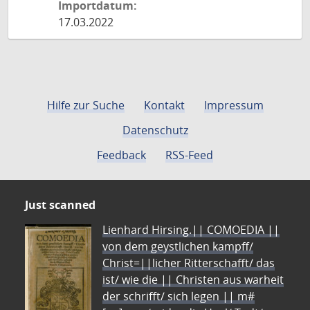
Importdatum:
17.03.2022
Hilfe zur Suche
Kontakt
Impressum
Datenschutz
Feedback
RSS-Feed
Just scanned
Lienhard Hirsing.|| COMOEDIA ||
von dem geystlichen kampff/
Christ=||licher Ritterschafft/ das
ist/ wie die || Christen aus warheit
der schrifft/ sich legen || m#