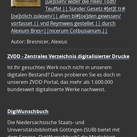
[ue]ssen/ wider die Heel/ Todt/
Teuffel || Sünde/ Gesetz #[et]c̃ tr#
[oe]stlich zulesen/|| allen bl#[oe]den gewissen/
vorfasset || vnd Reymweis gestellet || durch
Alexium Bres=||nicerum Cotbusianum.||
Autor: Bresnicer, Alexius
ZVDD - Zentrales Verzeichnis digitalisierter Drucke
Ist Ihr gesuchtes Werk noch nicht in unserem
digitalen Bestand? Dann probieren Sie es doch in
unserem ZVDD Portal, das mehr als 1.600.000
bundesweit digitalisierte Werke nachweist.
DigiWunschbuch
Die Niedersächsische Staats- und
Universitätsbibliothek Göttingen (SUB) bietet mit