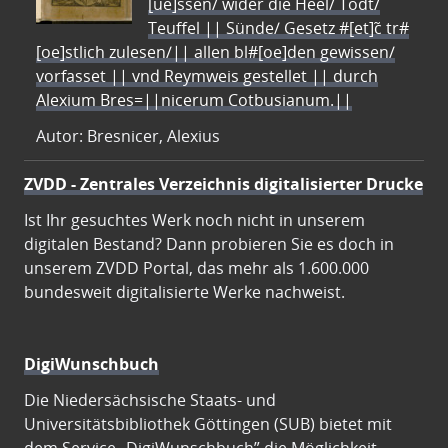
[ue]ssen/ wider die Heel/ Todt/
Teuffel || Sünde/ Gesetz #[et]c̃ tr#
[oe]stlich zulesen/|| allen bl#[oe]den gewissen/
vorfasset || vnd Reymweis gestellet || durch
Alexium Bres=||nicerum Cotbusianum.||
Autor: Bresnicer, Alexius
ZVDD - Zentrales Verzeichnis digitalisierter Drucke
Ist Ihr gesuchtes Werk noch nicht in unserem
digitalen Bestand? Dann probieren Sie es doch in
unserem ZVDD Portal, das mehr als 1.600.000
bundesweit digitalisierte Werke nachweist.
DigiWunschbuch
Die Niedersächsische Staats- und
Universitätsbibliothek Göttingen (SUB) bietet mit