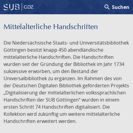
search
Suchen
GDZ
Mittelalterliche Handschriften
Die Niedersächsische Staats- und Universitätsbibliothek
Göttingen besitzt knapp 450 abendländische
mittelalterliche Handschriften. Die Handschriften
wurden seit der Gründung der Bibliothek im Jahr 1734
sukzessive erworben, um den Bestand der
Universalbibliothek zu ergänzen. Im Rahmen des von
der Deutschen Digitalen Bibliothek geförderten Projekts
„Digitalisierung der mittelalterlichen volkssprachlichen
Handschriften der SUB Göttingen“ wurden in einem
ersten Schritt 74 Handschriften digitalisiert. Die
Kollektion wird zukünftig um weitere mittelalterliche
Handschriften erweitert werden.