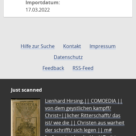
Importdatum:
17.03.2022
Hilfe zur Suche
Kontakt
Impressum
Datenschutz
Feedback
RSS-Feed
Just scanned
Lienhard Hirsing.|| COMOEDIA ||
von dem geystlichen kampff/
Christ=||licher Ritterschafft/ das
ist/ wie die || Christen aus warheit
der schrifft/ sich legen || m#