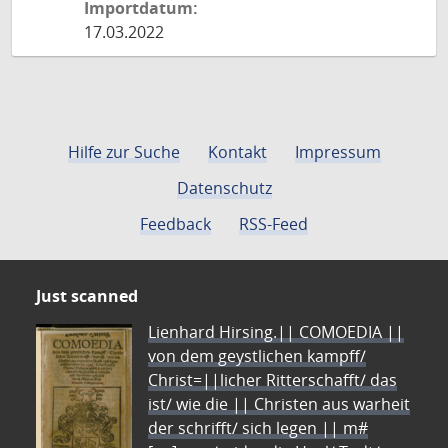
Importdatum:
17.03.2022
Hilfe zur Suche
Kontakt
Impressum
Datenschutz
Feedback
RSS-Feed
Just scanned
Lienhard Hirsing.|| COMOEDIA ||
von dem geystlichen kampff/
Christ=||licher Ritterschafft/ das
ist/ wie die || Christen aus warheit
der schrifft/ sich legen || m#