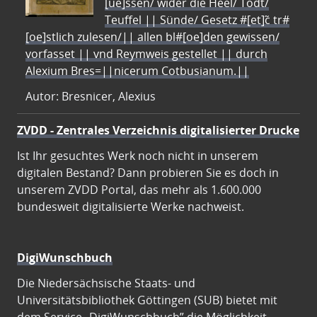
[ue]ssen/ wider die Heel/ Todt/
Teuffel || Sünde/ Gesetz #[et]c̃ tr#
[oe]stlich zulesen/|| allen bl#[oe]den gewissen/
vorfasset || vnd Reymweis gestellet || durch
Alexium Bres=||nicerum Cotbusianum.||
Autor: Bresnicer, Alexius
ZVDD - Zentrales Verzeichnis digitalisierter Drucke
Ist Ihr gesuchtes Werk noch nicht in unserem
digitalen Bestand? Dann probieren Sie es doch in
unserem ZVDD Portal, das mehr als 1.600.000
bundesweit digitalisierte Werke nachweist.
DigiWunschbuch
Die Niedersächsische Staats- und
Universitätsbibliothek Göttingen (SUB) bietet mit