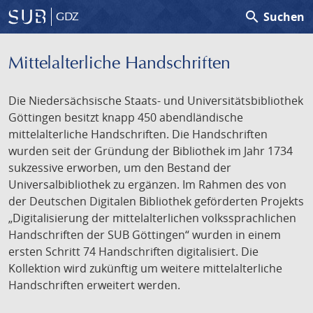
search
Suchen
GDZ
Mittelalterliche Handschriften
Die Niedersächsische Staats- und Universitätsbibliothek
Göttingen besitzt knapp 450 abendländische
mittelalterliche Handschriften. Die Handschriften
wurden seit der Gründung der Bibliothek im Jahr 1734
sukzessive erworben, um den Bestand der
Universalbibliothek zu ergänzen. Im Rahmen des von
der Deutschen Digitalen Bibliothek geförderten Projekts
„Digitalisierung der mittelalterlichen volkssprachlichen
Handschriften der SUB Göttingen“ wurden in einem
ersten Schritt 74 Handschriften digitalisiert. Die
Kollektion wird zukünftig um weitere mittelalterliche
Handschriften erweitert werden.