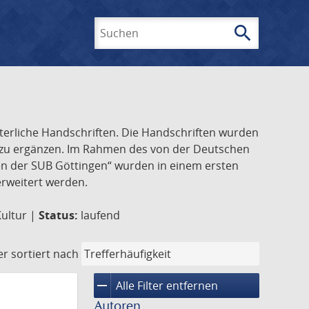
search
Suchen
lterliche Handschriften. Die Handschriften wurden
k zu ergänzen. Im Rahmen des von der Deutschen
ften der SUB Göttingen“ wurden in einem ersten
 erweitert werden.
Kultur |
Status:
laufend
er
sortiert nach
remove
Alle Filter entfernen
Autoren