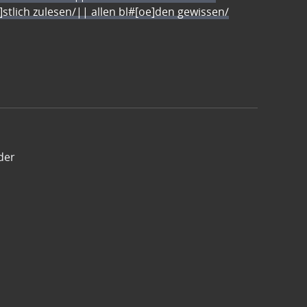
e]stlich zulesen/|| allen bl#[oe]den gewissen/
der