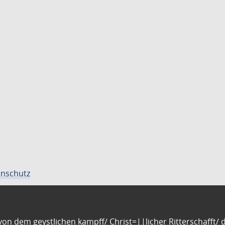
nschutz
n dem geystlichen kampff/ Christ=||licher Ritterschafft/ da