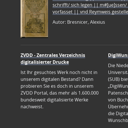
schrifft/ sich legen || m#[ue]ssen/
vorfasset || vnd Reymweis gestel
Autor: Bresnicer, Alexius
ZVDD - Zentrales Verzeichnis
DigiWun
digitalisierter Drucke
Die Nied
Ist Ihr gesuchtes Werk noch nicht in
Universit
unserem digitalen Bestand? Dann
(SUB) bie
probieren Sie es doch in unserem
„DigiWun
ZVDD Portal, das mehr als 1.600.000
Patenscha
bundesweit digitalisierte Werke
von Büch
nachweist.
Übernehm
die Digit
Wunschb