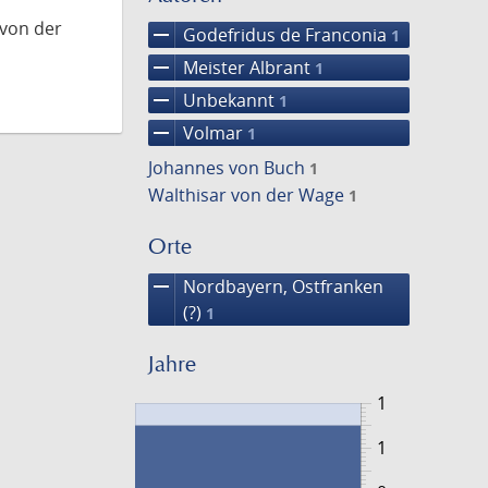
 von der
remove
Godefridus de Franconia
1
remove
Meister Albrant
1
remove
Unbekannt
1
remove
Volmar
1
Johannes von Buch
1
Walthisar von der Wage
1
Orte
remove
Nordbayern, Ostfranken
(?)
1
Jahre
1
1