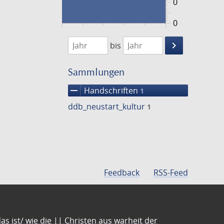
0
0
1474
1475
keyboard_arrow_right
bis
Suche
einschränke
Sammlungen
remove
Handschriften
1
ddb_neustart_kultur
1
Feedback
RSS-Feed
s ist/ wie die || Christen aus warheit der