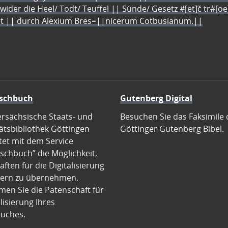
 wider die Heel/ Todt/ Teuffel || Sünde/ Gesetz #[et]c̃ tr#[o
let || durch Alexium Bres=||nicerum Cotbusianum.||
schbuch
Gutenberg Digital
ersächsische Staats- und
Besuchen Sie das Faksimile 
ätsbibliothek Göttingen
Göttinger Gutenberg Bibel.
tet mit dem Service
schbuch” die Möglichkeit,
ften für die Digitalisierung
ern zu übernehmen.
en Sie die Patenschaft für
alisierung Ihres
uches.