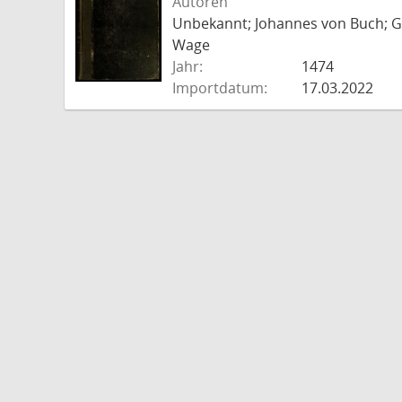
Autoren
Unbekannt; Johannes von Buch; Go
Wage
Jahr:
1474
Importdatum:
17.03.2022