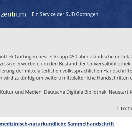
gszentrum
Ein Service der SUB Göttingen
liothek Göttingen besitzt knapp 450 abendländische mittela
ukzessive erworben, um den Bestand der Universalbibliothe
lisierung der mittelalterlichen volkssprachlichen Handschri
ion wird zukünftig um weitere mittelalterliche Handschriften
ultur und Medien, Deutsche Digitale Bibliothek, Neustart 
1 Treff
sch-medizinisch-naturkundliche Sammelhandschrift