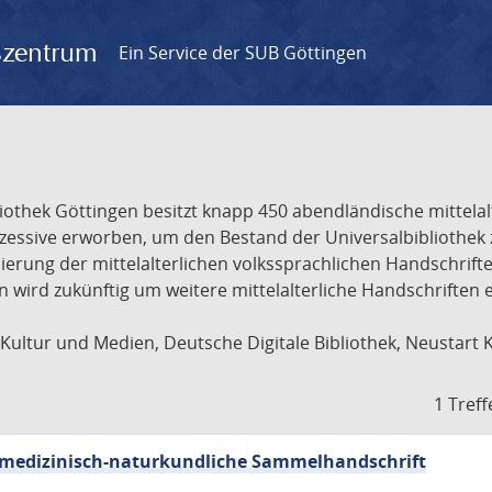
gszentrum
Ein Service der SUB Göttingen
liothek Göttingen besitzt knapp 450 abendländische mittela
ukzessive erworben, um den Bestand der Universalbibliothe
lisierung der mittelalterlichen volkssprachlichen Handschri
ion wird zukünftig um weitere mittelalterliche Handschriften
ultur und Medien, Deutsche Digitale Bibliothek, Neustart 
1 Treff
sch-medizinisch-naturkundliche Sammelhandschrift