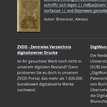
schrifft/ sich legen || m#[ue]ssen/
vorfasset || vnd Reymweis gestel
Autor: Bresnicer, Alexius
ZVDD - Zentrales Verzeichnis
DigiWun
digitalisierter Drucke
Die Nied
Ist Ihr gesuchtes Werk noch nicht in
Universit
unserem digitalen Bestand? Dann
(SUB) bie
probieren Sie es doch in unserem
„DigiWun
ZVDD Portal, das mehr als 1.600.000
Patenscha
bundesweit digitalisierte Werke
von Büch
nachweist.
Übernehm
die Digit
Wunschb