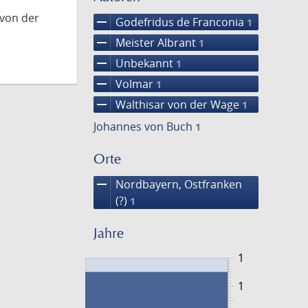
 von der
remove
Godefridus de Franconia
1
remove
Meister Albrant
1
remove
Unbekannt
1
remove
Volmar
1
remove
Walthisar von der Wage
1
Johannes von Buch
1
Orte
remove
Nordbayern, Ostfranken
(?)
1
Jahre
1
1