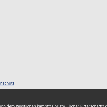
nschutz
n dem geystlichen kampff/ Christ=||licher Ritterschafft/ da