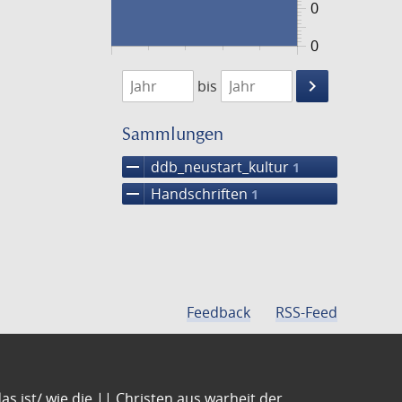
0
0
1474
1475
keyboard_arrow_right
bis
Suche
einschränke
Sammlungen
remove
ddb_neustart_kultur
1
remove
Handschriften
1
Feedback
RSS-Feed
s ist/ wie die || Christen aus warheit der