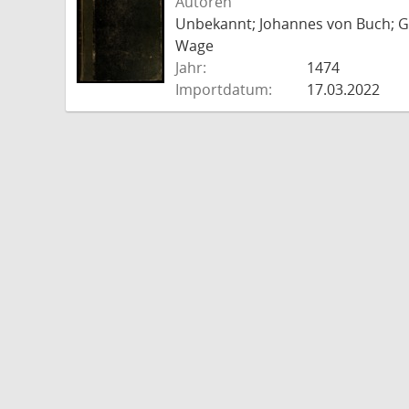
Autoren
Unbekannt; Johannes von Buch; Go
Wage
Jahr:
1474
Importdatum:
17.03.2022