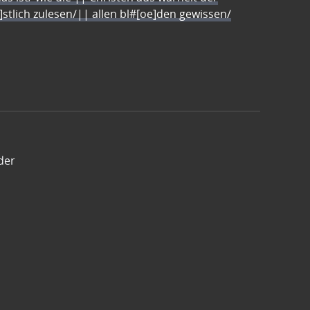
e]stlich zulesen/|| allen bl#[oe]den gewissen/
der