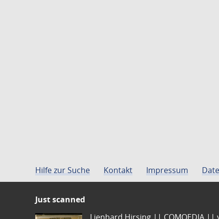
Hilfe zur Suche
Kontakt
Impressum
Date
Just scanned
Lienhard Hirsing.|| COMOEDIA || vo