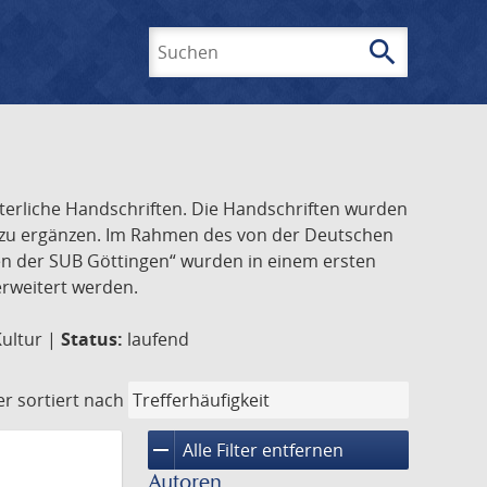
search
Suchen
lterliche Handschriften. Die Handschriften wurden
k zu ergänzen. Im Rahmen des von der Deutschen
ften der SUB Göttingen“ wurden in einem ersten
 erweitert werden.
Kultur |
Status:
laufend
er
sortiert nach
remove
Alle Filter entfernen
Autoren