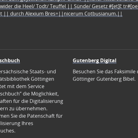
 wider die Heel/ Todt/ Teuffel || Sünde/ Gesetz #[et]c̃ tr#[o
let || durch Alexium Bres=||nicerum Cotbusianum.||
schbuch
Gutenberg Digital
ersächsische Staats- und
Besuchen Sie das Faksimile 
ätsbibliothek Göttingen
Göttinger Gutenberg Bibel.
tet mit dem Service
schbuch” die Möglichkeit,
ften für die Digitalisierung
ern zu übernehmen.
en Sie die Patenschaft für
alisierung Ihres
uches.