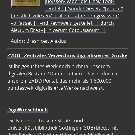
[ue]ssen/ wider die Heel/ Todt/
Teuffel || Sünde/ Gesetz #[et]c̃ tr#
[oe]stlich zulesen/|| allen bl#[oe]den gewissen/
vorfasset || vnd Reymweis gestellet || durch
Alexium Bres=||nicerum Cotbusianum.||
Autor: Bresnicer, Alexius
ZVDD - Zentrales Verzeichnis digitalisierter Drucke
Ist Ihr gesuchtes Werk noch nicht in unserem
digitalen Bestand? Dann probieren Sie es doch in
unserem ZVDD Portal, das mehr als 1.600.000
bundesweit digitalisierte Werke nachweist.
DigiWunschbuch
Die Niedersächsische Staats- und
Universitätsbibliothek Göttingen (SUB) bietet mit