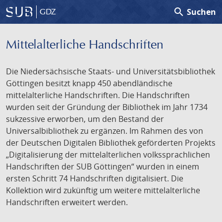
search
Suchen
GDZ
Mittelalterliche Handschriften
Die Niedersächsische Staats- und Universitätsbibliothek
Göttingen besitzt knapp 450 abendländische
mittelalterliche Handschriften. Die Handschriften
wurden seit der Gründung der Bibliothek im Jahr 1734
sukzessive erworben, um den Bestand der
Universalbibliothek zu ergänzen. Im Rahmen des von
der Deutschen Digitalen Bibliothek geförderten Projekts
„Digitalisierung der mittelalterlichen volkssprachlichen
Handschriften der SUB Göttingen“ wurden in einem
ersten Schritt 74 Handschriften digitalisiert. Die
Kollektion wird zukünftig um weitere mittelalterliche
Handschriften erweitert werden.