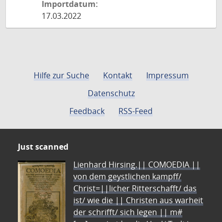
Importdatum:
17.03.2022
Hilfe zur Suche
Kontakt
Impressum
Datenschutz
Feedback
RSS-Feed
Just scanned
Lienhard Hirsing.|| COMOEDIA ||
von dem geystlichen kampff/
Christ=||licher Ritterschafft/ das
ist/ wie die || Christen aus warheit
der schrifft/ sich legen || m#