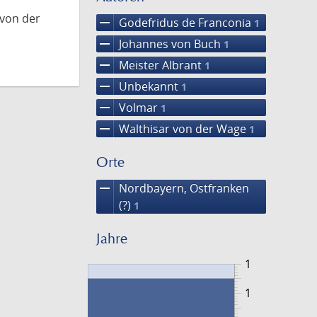
 von der
remove
Godefridus de Franconia
1
remove
Johannes von Buch
1
remove
Meister Albrant
1
remove
Unbekannt
1
remove
Volmar
1
remove
Walthisar von der Wage
1
Orte
remove
Nordbayern, Ostfranken
(?)
1
Jahre
1
1