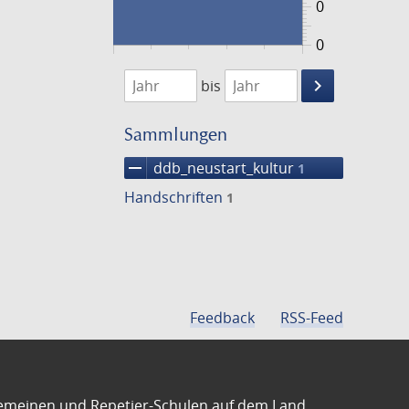
0
0
1474
1475
keyboard_arrow_right
bis
Suche
einschränke
Sammlungen
remove
ddb_neustart_kultur
1
Handschriften
1
Feedback
RSS-Feed
emeinen und Repetier-Schulen auf dem Land