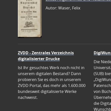
Autor: Waser, Felix
ZVDD - Zentrales Verzeichnis
DigiWun
digitalisierter Drucke
Die Nied
Ist Ihr gesuchtes Werk noch nicht in
Universit
unserem digitalen Bestand? Dann
(SUB) bie
probieren Sie es doch in unserem
„DigiWun
ZVDD Portal, das mehr als 1.600.000
Patenscha
bundesweit digitalisierte Werke
von Büch
nachweist.
Übernehm
die Digit
Wunschb