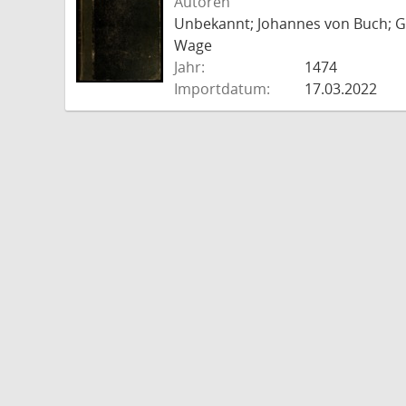
Autoren
Unbekannt; Johannes von Buch; Go
Wage
Jahr:
1474
Importdatum:
17.03.2022