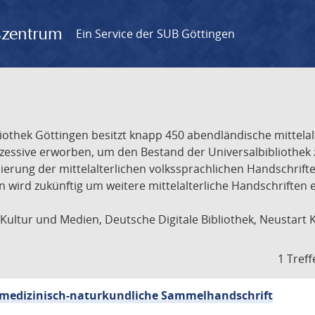
gszentrum
Ein Service der SUB Göttingen
liothek Göttingen besitzt knapp 450 abendländische mittela
ukzessive erworben, um den Bestand der Universalbibliothe
lisierung der mittelalterlichen volkssprachlichen Handschri
ion wird zukünftig um weitere mittelalterliche Handschriften
ultur und Medien, Deutsche Digitale Bibliothek, Neustart 
1 Treff
sch-medizinisch-naturkundliche Sammelhandschrift