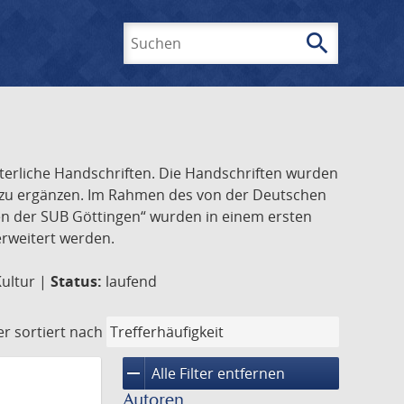
search
Suchen
lterliche Handschriften. Die Handschriften wurden
k zu ergänzen. Im Rahmen des von der Deutschen
ften der SUB Göttingen“ wurden in einem ersten
 erweitert werden.
Kultur |
Status:
laufend
er
sortiert nach
remove
Alle Filter entfernen
Autoren