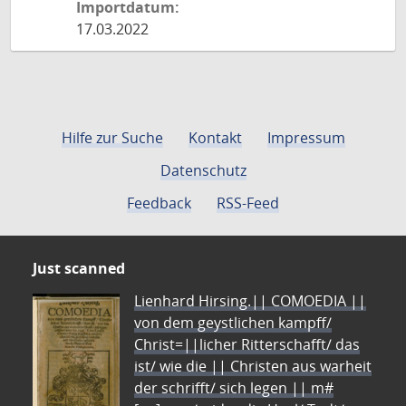
Importdatum:
17.03.2022
Hilfe zur Suche
Kontakt
Impressum
Datenschutz
Feedback
RSS-Feed
Just scanned
Lienhard Hirsing.|| COMOEDIA ||
von dem geystlichen kampff/
Christ=||licher Ritterschafft/ das
ist/ wie die || Christen aus warheit
der schrifft/ sich legen || m#