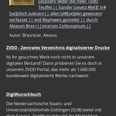
[ue]ssen/ wider die Heel/ Todt/
Teuffel || Sünde/ Gesetz #[et]c̃ tr#
[oe]stlich zulesen/|| allen bl#[oe]den gewissen/
vorfasset || vnd Reymweis gestellet || durch
Alexium Bres=||nicerum Cotbusianum.||
Autor: Bresnicer, Alexius
ZVDD - Zentrales Verzeichnis digitalisierter Drucke
Ist Ihr gesuchtes Werk noch nicht in unserem
digitalen Bestand? Dann probieren Sie es doch in
unserem ZVDD Portal, das mehr als 1.600.000
bundesweit digitalisierte Werke nachweist.
DigiWunschbuch
Die Niedersächsische Staats- und
Universitätsbibliothek Göttingen (SUB) bietet mit