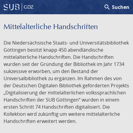
search
Suchen
GDZ
Mittelalterliche Handschriften
Die Niedersächsische Staats- und Universitätsbibliothek
Göttingen besitzt knapp 450 abendländische
mittelalterliche Handschriften. Die Handschriften
wurden seit der Gründung der Bibliothek im Jahr 1734
sukzessive erworben, um den Bestand der
Universalbibliothek zu ergänzen. Im Rahmen des von
der Deutschen Digitalen Bibliothek geförderten Projekts
„Digitalisierung der mittelalterlichen volkssprachlichen
Handschriften der SUB Göttingen“ wurden in einem
ersten Schritt 74 Handschriften digitalisiert. Die
Kollektion wird zukünftig um weitere mittelalterliche
Handschriften erweitert werden.