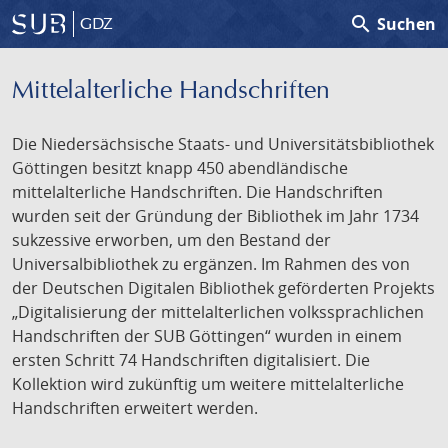
search
Suchen
GDZ
Mittelalterliche Handschriften
Die Niedersächsische Staats- und Universitätsbibliothek
Göttingen besitzt knapp 450 abendländische
mittelalterliche Handschriften. Die Handschriften
wurden seit der Gründung der Bibliothek im Jahr 1734
sukzessive erworben, um den Bestand der
Universalbibliothek zu ergänzen. Im Rahmen des von
der Deutschen Digitalen Bibliothek geförderten Projekts
„Digitalisierung der mittelalterlichen volkssprachlichen
Handschriften der SUB Göttingen“ wurden in einem
ersten Schritt 74 Handschriften digitalisiert. Die
Kollektion wird zukünftig um weitere mittelalterliche
Handschriften erweitert werden.