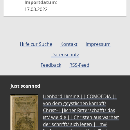
Importdatum:
17.03.2022
Hilfe zur Suche
Kontakt
Impressum
Datenschutz
Feedback
RSS-Feed
Just scanned
Lienhard Hirsing.|| COMOEDIA ||
von dem geystlichen kampff/
Christ=||licher Ritterschafft/ das
ist/ wie die || Christen aus warheit
der schrifft/ sich legen || m#