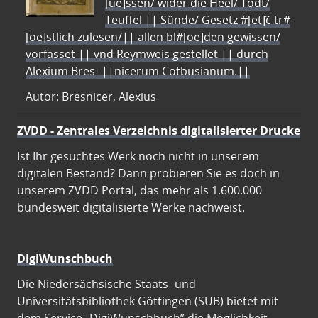
[ue]ssen/ wider die Heel/ Todt/
Teuffel || Sünde/ Gesetz #[et]c̃ tr#
[oe]stlich zulesen/|| allen bl#[oe]den gewissen/
vorfasset || vnd Reymweis gestellet || durch
Alexium Bres=||nicerum Cotbusianum.||
Autor: Bresnicer, Alexius
ZVDD - Zentrales Verzeichnis digitalisierter Drucke
Ist Ihr gesuchtes Werk noch nicht in unserem
digitalen Bestand? Dann probieren Sie es doch in
unserem ZVDD Portal, das mehr als 1.600.000
bundesweit digitalisierte Werke nachweist.
DigiWunschbuch
Die Niedersächsische Staats- und
Universitätsbibliothek Göttingen (SUB) bietet mit