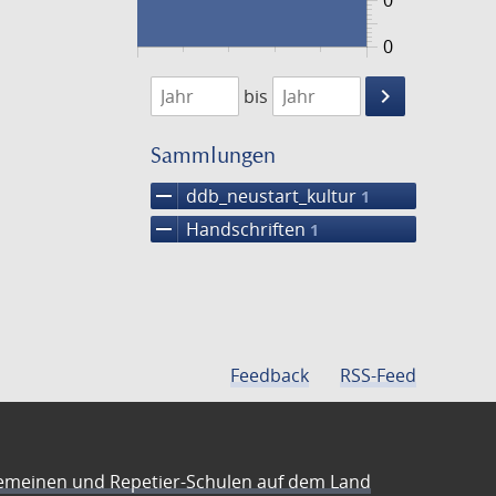
0
0
1474
1475
keyboard_arrow_right
bis
Suche
einschränke
Sammlungen
remove
ddb_neustart_kultur
1
remove
Handschriften
1
Feedback
RSS-Feed
emeinen und Repetier-Schulen auf dem Land