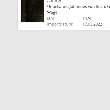
Autoren
Unbekannt; Johannes von Buch; Go
Wage
Jahr:
1474
Importdatum:
17.03.2022