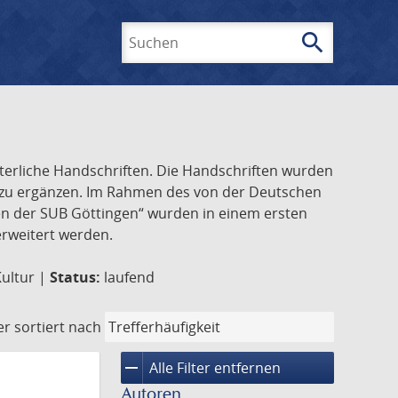
search
Suchen
lterliche Handschriften. Die Handschriften wurden
k zu ergänzen. Im Rahmen des von der Deutschen
ften der SUB Göttingen“ wurden in einem ersten
 erweitert werden.
Kultur |
Status:
laufend
er
sortiert nach
remove
Alle Filter entfernen
Autoren