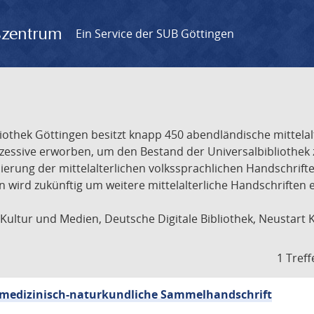
gszentrum
Ein Service der SUB Göttingen
liothek Göttingen besitzt knapp 450 abendländische mittela
ukzessive erworben, um den Bestand der Universalbibliothe
lisierung der mittelalterlichen volkssprachlichen Handschri
ion wird zukünftig um weitere mittelalterliche Handschriften
ultur und Medien, Deutsche Digitale Bibliothek, Neustart 
1 Treff
sch-medizinisch-naturkundliche Sammelhandschrift