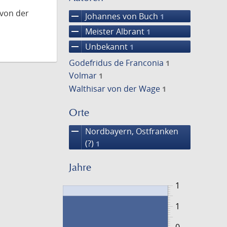
 von der
remove
Johannes von Buch
1
remove
Meister Albrant
1
remove
Unbekannt
1
Godefridus de Franconia
1
Volmar
1
Walthisar von der Wage
1
Orte
remove
Nordbayern, Ostfranken
(?)
1
Jahre
1
1