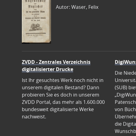
Autor: Waser, Felix
ZVDD - Zentrales Verzeichnis
DigiWun
digitalisierter Drucke
Die Nied
Ist Ihr gesuchtes Werk noch nicht in
Universit
unserem digitalen Bestand? Dann
(SUB) bie
probieren Sie es doch in unserem
„DigiWun
ZVDD Portal, das mehr als 1.600.000
Patenscha
bundesweit digitalisierte Werke
von Büch
nachweist.
Übernehm
die Digit
Wunschb