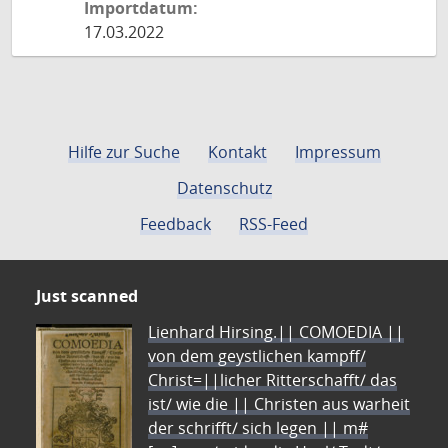
Importdatum:
17.03.2022
Hilfe zur Suche
Kontakt
Impressum
Datenschutz
Feedback
RSS-Feed
Just scanned
Lienhard Hirsing.|| COMOEDIA ||
von dem geystlichen kampff/
Christ=||licher Ritterschafft/ das
ist/ wie die || Christen aus warheit
der schrifft/ sich legen || m#