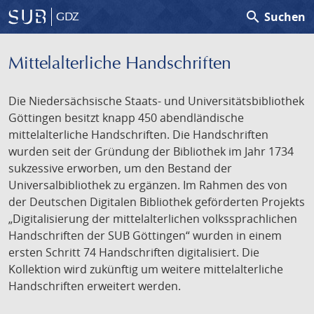
search
Suchen
GDZ
Mittelalterliche Handschriften
Die Niedersächsische Staats- und Universitätsbibliothek
Göttingen besitzt knapp 450 abendländische
mittelalterliche Handschriften. Die Handschriften
wurden seit der Gründung der Bibliothek im Jahr 1734
sukzessive erworben, um den Bestand der
Universalbibliothek zu ergänzen. Im Rahmen des von
der Deutschen Digitalen Bibliothek geförderten Projekts
„Digitalisierung der mittelalterlichen volkssprachlichen
Handschriften der SUB Göttingen“ wurden in einem
ersten Schritt 74 Handschriften digitalisiert. Die
Kollektion wird zukünftig um weitere mittelalterliche
Handschriften erweitert werden.