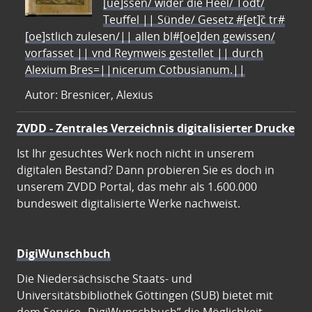
[ue]ssen/ wider die Heel/ Todt/
Teuffel || Sünde/ Gesetz #[et]c̃ tr#
[oe]stlich zulesen/|| allen bl#[oe]den gewissen/
vorfasset || vnd Reymweis gestellet || durch
Alexium Bres=||nicerum Cotbusianum.||
Autor: Bresnicer, Alexius
ZVDD - Zentrales Verzeichnis digitalisierter Drucke
Ist Ihr gesuchtes Werk noch nicht in unserem
digitalen Bestand? Dann probieren Sie es doch in
unserem ZVDD Portal, das mehr als 1.600.000
bundesweit digitalisierte Werke nachweist.
DigiWunschbuch
Die Niedersächsische Staats- und
Universitätsbibliothek Göttingen (SUB) bietet mit