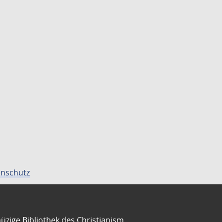
nschutz
üzige Bibliothek des Christianism