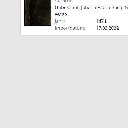
Autoren
Unbekannt; Johannes von Buch; Go
Wage
Jahr:
1474
Importdatum:
17.03.2022