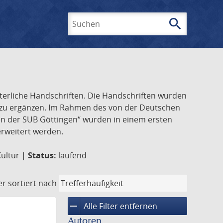
search
Suchen
lterliche Handschriften. Die Handschriften wurden
k zu ergänzen. Im Rahmen des von der Deutschen
ften der SUB Göttingen“ wurden in einem ersten
 erweitert werden.
Kultur |
Status:
laufend
er
sortiert nach
remove
Alle Filter entfernen
Autoren