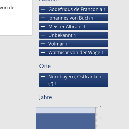
 von der
remove
Godefridus de Franconia
1
remove
Johannes von Buch
1
remove
Meister Albrant
1
remove
Unbekannt
1
remove
Volmar
1
remove
Walthisar von der Wage
1
Orte
remove
Nordbayern, Ostfranken
(?)
1
Jahre
1
1