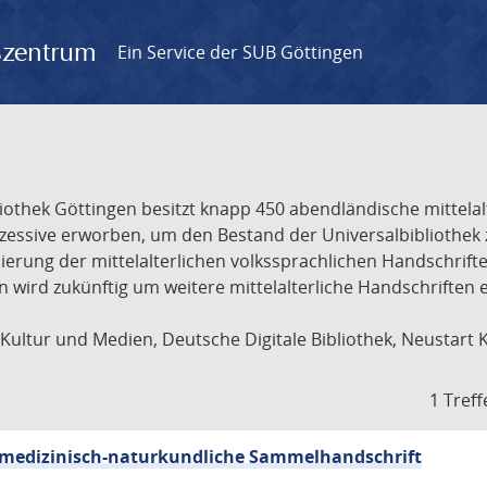
gszentrum
Ein Service der SUB Göttingen
liothek Göttingen besitzt knapp 450 abendländische mittela
ukzessive erworben, um den Bestand der Universalbibliothe
lisierung der mittelalterlichen volkssprachlichen Handschri
ion wird zukünftig um weitere mittelalterliche Handschriften
ultur und Medien, Deutsche Digitale Bibliothek, Neustart 
1 Treff
sch-medizinisch-naturkundliche Sammelhandschrift