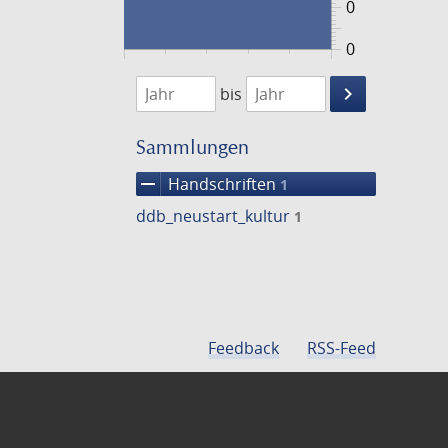
0
0
1474
1475
keyboard_arrow_right
bis
Suche
einschränke
Sammlungen
remove
Handschriften
1
ddb_neustart_kultur
1
Feedback
RSS-Feed