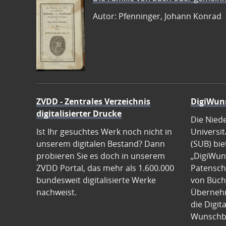
Autor: Pfenninger, Johann Konrad
ZVDD - Zentrales Verzeichnis
DigiWun
digitalisierter Drucke
Die Nied
Ist Ihr gesuchtes Werk noch nicht in
Universit
unserem digitalen Bestand? Dann
(SUB) bie
probieren Sie es doch in unserem
„DigiWun
ZVDD Portal, das mehr als 1.600.000
Patenscha
bundesweit digitalisierte Werke
von Büch
nachweist.
Übernehm
die Digit
Wunschb