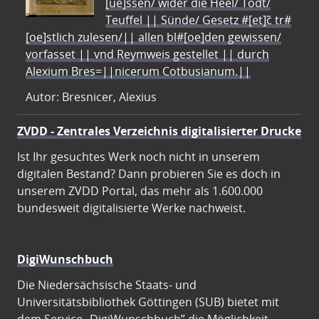
[ue]ssen/ wider die Heel/ Todt/
Teuffel || Sünde/ Gesetz #[et]c̃ tr#
[oe]stlich zulesen/|| allen bl#[oe]den gewissen/
vorfasset || vnd Reymweis gestellet || durch
Alexium Bres=||nicerum Cotbusianum.||
Autor: Bresnicer, Alexius
ZVDD - Zentrales Verzeichnis digitalisierter Drucke
Ist Ihr gesuchtes Werk noch nicht in unserem
digitalen Bestand? Dann probieren Sie es doch in
unserem ZVDD Portal, das mehr als 1.600.000
bundesweit digitalisierte Werke nachweist.
DigiWunschbuch
Die Niedersächsische Staats- und
Universitätsbibliothek Göttingen (SUB) bietet mit