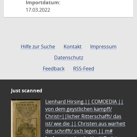
Importdatum:
17.03.2022
Hilfe zur Suche
Kontakt
Impressum
Datenschutz
Feedback
RSS-Feed
Just scanned
Lienhard Hirsing.|| COMOEDIA ||
von dem geystlichen kampff/
Christ=||licher Ritterschafft/ das
ist/ wie die || Christen aus warheit
der schrifft/ sich legen || m#