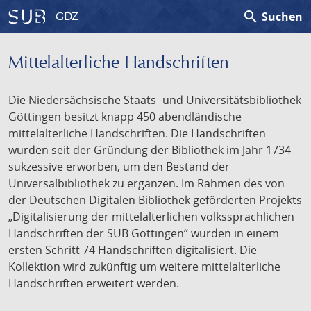
search
Suchen
GDZ
Mittelalterliche Handschriften
Die Niedersächsische Staats- und Universitätsbibliothek
Göttingen besitzt knapp 450 abendländische
mittelalterliche Handschriften. Die Handschriften
wurden seit der Gründung der Bibliothek im Jahr 1734
sukzessive erworben, um den Bestand der
Universalbibliothek zu ergänzen. Im Rahmen des von
der Deutschen Digitalen Bibliothek geförderten Projekts
„Digitalisierung der mittelalterlichen volkssprachlichen
Handschriften der SUB Göttingen“ wurden in einem
ersten Schritt 74 Handschriften digitalisiert. Die
Kollektion wird zukünftig um weitere mittelalterliche
Handschriften erweitert werden.