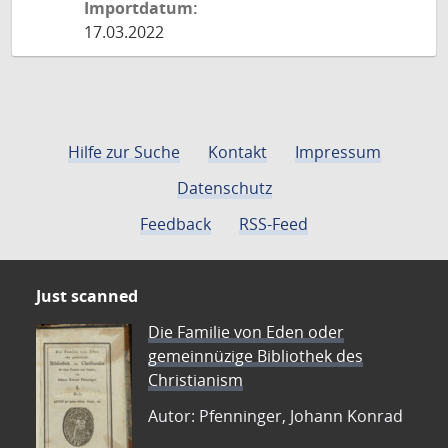
Importdatum:
17.03.2022
Hilfe zur Suche
Kontakt
Impressum
Datenschutz
Feedback
RSS-Feed
Just scanned
Die Familie von Eden oder
gemeinnüzige Bibliothek des
Christianism
Autor: Pfenninger, Johann Konrad