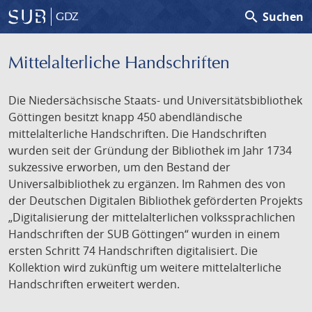
search
Suchen
GDZ
Mittelalterliche Handschriften
Die Niedersächsische Staats- und Universitätsbibliothek
Göttingen besitzt knapp 450 abendländische
mittelalterliche Handschriften. Die Handschriften
wurden seit der Gründung der Bibliothek im Jahr 1734
sukzessive erworben, um den Bestand der
Universalbibliothek zu ergänzen. Im Rahmen des von
der Deutschen Digitalen Bibliothek geförderten Projekts
„Digitalisierung der mittelalterlichen volkssprachlichen
Handschriften der SUB Göttingen“ wurden in einem
ersten Schritt 74 Handschriften digitalisiert. Die
Kollektion wird zukünftig um weitere mittelalterliche
Handschriften erweitert werden.