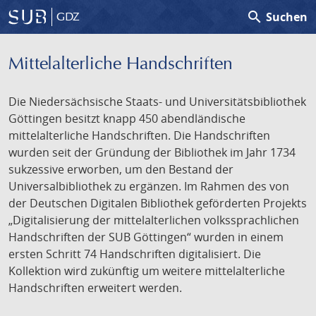
search
Suchen
GDZ
Mittelalterliche Handschriften
Die Niedersächsische Staats- und Universitätsbibliothek
Göttingen besitzt knapp 450 abendländische
mittelalterliche Handschriften. Die Handschriften
wurden seit der Gründung der Bibliothek im Jahr 1734
sukzessive erworben, um den Bestand der
Universalbibliothek zu ergänzen. Im Rahmen des von
der Deutschen Digitalen Bibliothek geförderten Projekts
„Digitalisierung der mittelalterlichen volkssprachlichen
Handschriften der SUB Göttingen“ wurden in einem
ersten Schritt 74 Handschriften digitalisiert. Die
Kollektion wird zukünftig um weitere mittelalterliche
Handschriften erweitert werden.