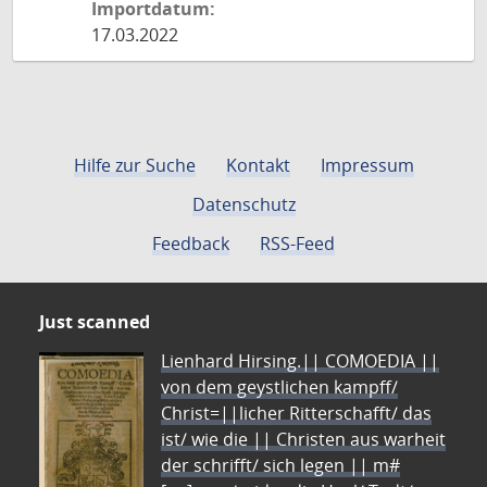
Importdatum:
17.03.2022
Hilfe zur Suche
Kontakt
Impressum
Datenschutz
Feedback
RSS-Feed
Just scanned
Lienhard Hirsing.|| COMOEDIA ||
von dem geystlichen kampff/
Christ=||licher Ritterschafft/ das
ist/ wie die || Christen aus warheit
der schrifft/ sich legen || m#