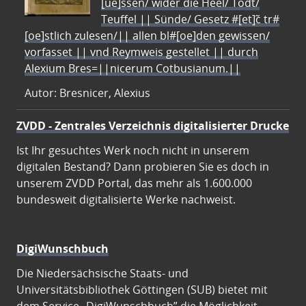
[ue]ssen/ wider die Heel/ Todt/
Teuffel || Sünde/ Gesetz #[et]c̃ tr#
[oe]stlich zulesen/|| allen bl#[oe]den gewissen/
vorfasset || vnd Reymweis gestellet || durch
Alexium Bres=||nicerum Cotbusianum.||
Autor: Bresnicer, Alexius
ZVDD - Zentrales Verzeichnis digitalisierter Drucke
Ist Ihr gesuchtes Werk noch nicht in unserem
digitalen Bestand? Dann probieren Sie es doch in
unserem ZVDD Portal, das mehr als 1.600.000
bundesweit digitalisierte Werke nachweist.
DigiWunschbuch
Die Niedersächsische Staats- und
Universitätsbibliothek Göttingen (SUB) bietet mit