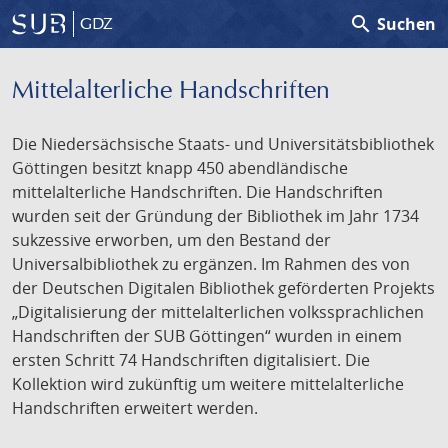
search
Suchen
GDZ
Mittelalterliche Handschriften
Die Niedersächsische Staats- und Universitätsbibliothek
Göttingen besitzt knapp 450 abendländische
mittelalterliche Handschriften. Die Handschriften
wurden seit der Gründung der Bibliothek im Jahr 1734
sukzessive erworben, um den Bestand der
Universalbibliothek zu ergänzen. Im Rahmen des von
der Deutschen Digitalen Bibliothek geförderten Projekts
„Digitalisierung der mittelalterlichen volkssprachlichen
Handschriften der SUB Göttingen“ wurden in einem
ersten Schritt 74 Handschriften digitalisiert. Die
Kollektion wird zukünftig um weitere mittelalterliche
Handschriften erweitert werden.