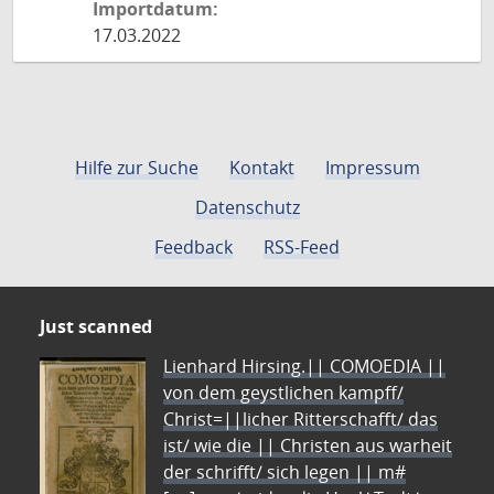
Importdatum:
17.03.2022
Hilfe zur Suche
Kontakt
Impressum
Datenschutz
Feedback
RSS-Feed
Just scanned
Lienhard Hirsing.|| COMOEDIA ||
von dem geystlichen kampff/
Christ=||licher Ritterschafft/ das
ist/ wie die || Christen aus warheit
der schrifft/ sich legen || m#