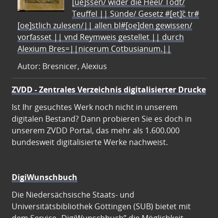
[ue]ssen/ wider die Heel/ Todt/
Teuffel || Sünde/ Gesetz #[et]c̃ tr#
[oe]stlich zulesen/|| allen bl#[oe]den gewissen/
vorfasset || vnd Reymweis gestellet || durch
Alexium Bres=||nicerum Cotbusianum.||
Autor: Bresnicer, Alexius
ZVDD - Zentrales Verzeichnis digitalisierter Drucke
Ist Ihr gesuchtes Werk noch nicht in unserem
digitalen Bestand? Dann probieren Sie es doch in
unserem ZVDD Portal, das mehr als 1.600.000
bundesweit digitalisierte Werke nachweist.
DigiWunschbuch
Die Niedersächsische Staats- und
Universitätsbibliothek Göttingen (SUB) bietet mit