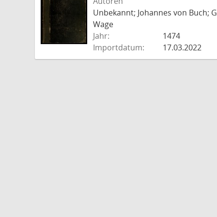
Autoren
Unbekannt; Johannes von Buch; Go
Wage
Jahr:
1474
Importdatum:
17.03.2022