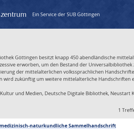
gszentrum
Ein Service der SUB Göttingen
liothek Göttingen besitzt knapp 450 abendländische mittela
ukzessive erworben, um den Bestand der Universalbibliothe
lisierung der mittelalterlichen volkssprachlichen Handschri
ion wird zukünftig um weitere mittelalterliche Handschriften
ultur und Medien, Deutsche Digitale Bibliothek, Neustart 
1 Treff
sch-medizinisch-naturkundliche Sammelhandschrift