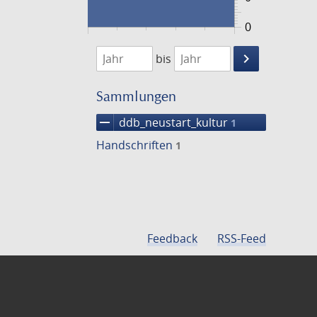
0
1474
1475
keyboard_arrow_right
bis
Suche
einschränke
Sammlungen
remove
ddb_neustart_kultur
1
Handschriften
1
Feedback
RSS-Feed