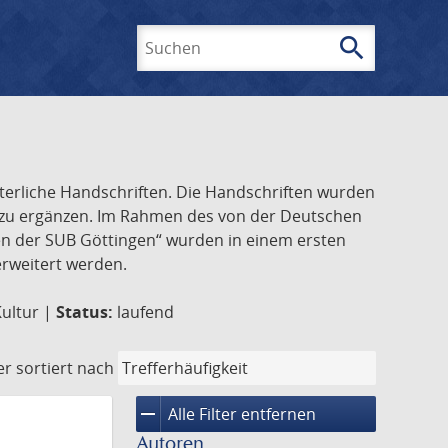
search
Suchen
lterliche Handschriften. Die Handschriften wurden
k zu ergänzen. Im Rahmen des von der Deutschen
ften der SUB Göttingen“ wurden in einem ersten
 erweitert werden.
Kultur |
Status:
laufend
er
sortiert nach
remove
Alle Filter entfernen
Autoren