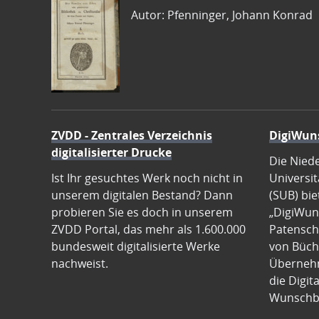
Autor: Pfenninger, Johann Konrad
ZVDD - Zentrales Verzeichnis
DigiWun
digitalisierter Drucke
Die Nied
Ist Ihr gesuchtes Werk noch nicht in
Universit
unserem digitalen Bestand? Dann
(SUB) bie
probieren Sie es doch in unserem
„DigiWun
ZVDD Portal, das mehr als 1.600.000
Patenscha
bundesweit digitalisierte Werke
von Büch
nachweist.
Übernehm
die Digit
Wunschb