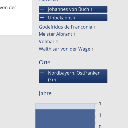
 von der
remove
Johannes von Buch
1
remove
Unbekannt
1
Godefridus de Franconia
1
Meister Albrant
1
Volmar
1
Walthisar von der Wage
1
Orte
remove
Nordbayern, Ostfranken
(?)
1
Jahre
1
1
0