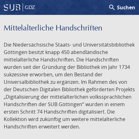
search
Suchen
GDZ
Mittelalterliche Handschriften
Die Niedersächsische Staats- und Universitätsbibliothek
Göttingen besitzt knapp 450 abendländische
mittelalterliche Handschriften. Die Handschriften
wurden seit der Gründung der Bibliothek im Jahr 1734
sukzessive erworben, um den Bestand der
Universalbibliothek zu ergänzen. Im Rahmen des von
der Deutschen Digitalen Bibliothek geförderten Projekts
„Digitalisierung der mittelalterlichen volkssprachlichen
Handschriften der SUB Göttingen“ wurden in einem
ersten Schritt 74 Handschriften digitalisiert. Die
Kollektion wird zukünftig um weitere mittelalterliche
Handschriften erweitert werden.