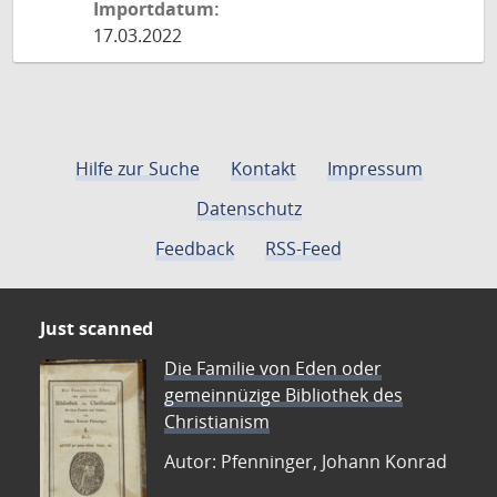
Importdatum:
17.03.2022
Hilfe zur Suche
Kontakt
Impressum
Datenschutz
Feedback
RSS-Feed
Just scanned
Die Familie von Eden oder
gemeinnüzige Bibliothek des
Christianism
Autor: Pfenninger, Johann Konrad