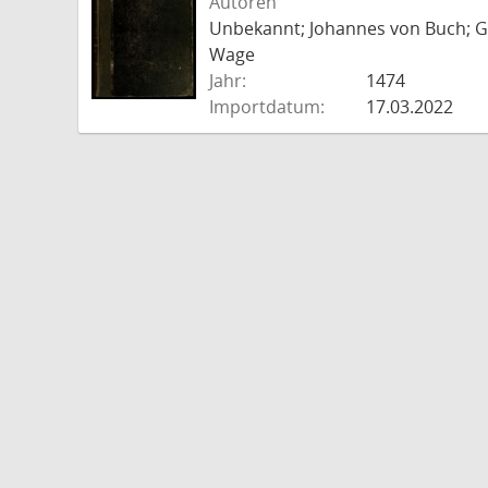
Autoren
Unbekannt; Johannes von Buch; Go
Wage
Jahr:
1474
Importdatum:
17.03.2022