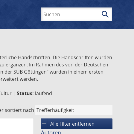
search
Suchen
lterliche Handschriften. Die Handschriften wurden
k zu ergänzen. Im Rahmen des von der Deutschen
ften der SUB Göttingen“ wurden in einem ersten
 erweitert werden.
Kultur |
Status:
laufend
er
sortiert nach
remove
Alle Filter entfernen
Autoren