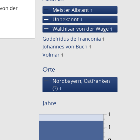
 von der
remove
Meister Albrant
1
remove
Unbekannt
1
remove
Walthisar von der Wage
1
Godefridus de Franconia
1
Johannes von Buch
1
Volmar
1
Orte
remove
Nordbayern, Ostfranken
(?)
1
Jahre
1
1