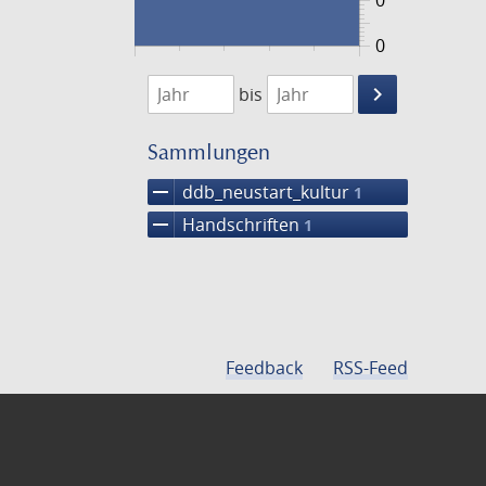
0
0
1474
1475
keyboard_arrow_right
bis
Suche
einschränke
Sammlungen
remove
ddb_neustart_kultur
1
remove
Handschriften
1
Feedback
RSS-Feed