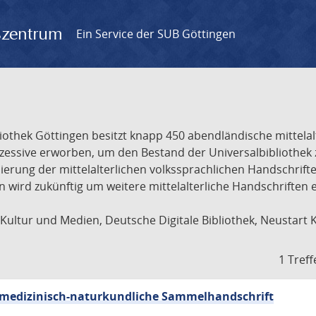
gszentrum
Ein Service der SUB Göttingen
liothek Göttingen besitzt knapp 450 abendländische mittela
ukzessive erworben, um den Bestand der Universalbibliothe
lisierung der mittelalterlichen volkssprachlichen Handschri
ion wird zukünftig um weitere mittelalterliche Handschriften
ultur und Medien, Deutsche Digitale Bibliothek, Neustart 
1 Treff
sch-medizinisch-naturkundliche Sammelhandschrift