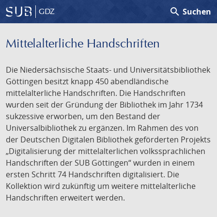
search
Suchen
GDZ
Mittelalterliche Handschriften
Die Niedersächsische Staats- und Universitätsbibliothek
Göttingen besitzt knapp 450 abendländische
mittelalterliche Handschriften. Die Handschriften
wurden seit der Gründung der Bibliothek im Jahr 1734
sukzessive erworben, um den Bestand der
Universalbibliothek zu ergänzen. Im Rahmen des von
der Deutschen Digitalen Bibliothek geförderten Projekts
„Digitalisierung der mittelalterlichen volkssprachlichen
Handschriften der SUB Göttingen“ wurden in einem
ersten Schritt 74 Handschriften digitalisiert. Die
Kollektion wird zukünftig um weitere mittelalterliche
Handschriften erweitert werden.