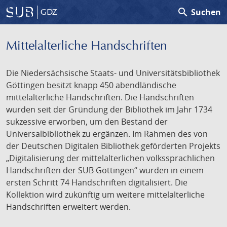
search
Suchen
GDZ
Mittelalterliche Handschriften
Die Niedersächsische Staats- und Universitätsbibliothek
Göttingen besitzt knapp 450 abendländische
mittelalterliche Handschriften. Die Handschriften
wurden seit der Gründung der Bibliothek im Jahr 1734
sukzessive erworben, um den Bestand der
Universalbibliothek zu ergänzen. Im Rahmen des von
der Deutschen Digitalen Bibliothek geförderten Projekts
„Digitalisierung der mittelalterlichen volkssprachlichen
Handschriften der SUB Göttingen“ wurden in einem
ersten Schritt 74 Handschriften digitalisiert. Die
Kollektion wird zukünftig um weitere mittelalterliche
Handschriften erweitert werden.