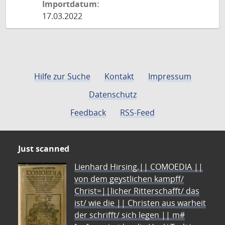
Importdatum:
17.03.2022
Hilfe zur Suche
Kontakt
Impressum
Datenschutz
Feedback
RSS-Feed
Just scanned
Lienhard Hirsing.|| COMOEDIA ||
von dem geystlichen kampff/
Christ=||licher Ritterschafft/ das
ist/ wie die || Christen aus warheit
der schrifft/ sich legen || m#