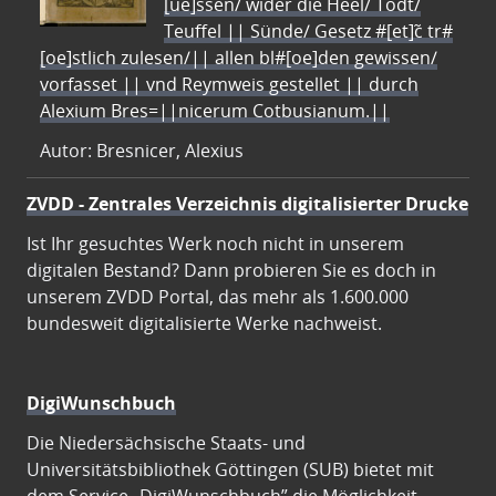
[ue]ssen/ wider die Heel/ Todt/
Teuffel || Sünde/ Gesetz #[et]c̃ tr#
[oe]stlich zulesen/|| allen bl#[oe]den gewissen/
vorfasset || vnd Reymweis gestellet || durch
Alexium Bres=||nicerum Cotbusianum.||
Autor: Bresnicer, Alexius
ZVDD - Zentrales Verzeichnis digitalisierter Drucke
Ist Ihr gesuchtes Werk noch nicht in unserem
digitalen Bestand? Dann probieren Sie es doch in
unserem ZVDD Portal, das mehr als 1.600.000
bundesweit digitalisierte Werke nachweist.
DigiWunschbuch
Die Niedersächsische Staats- und
Universitätsbibliothek Göttingen (SUB) bietet mit