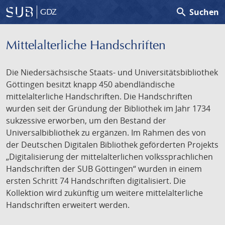
search
Suchen
GDZ
Mittelalterliche Handschriften
Die Niedersächsische Staats- und Universitätsbibliothek
Göttingen besitzt knapp 450 abendländische
mittelalterliche Handschriften. Die Handschriften
wurden seit der Gründung der Bibliothek im Jahr 1734
sukzessive erworben, um den Bestand der
Universalbibliothek zu ergänzen. Im Rahmen des von
der Deutschen Digitalen Bibliothek geförderten Projekts
„Digitalisierung der mittelalterlichen volkssprachlichen
Handschriften der SUB Göttingen“ wurden in einem
ersten Schritt 74 Handschriften digitalisiert. Die
Kollektion wird zukünftig um weitere mittelalterliche
Handschriften erweitert werden.