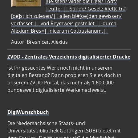
[ue]ssen/ wider die Heel/ Todt/
Teuffel || Sünde/ Gesetz #[et]c̃ tr#
[oe]stlich zulesen/|| allen bl#[oe]den gewissen/
vorfasset || vnd Reymweis gestellet || durch
Alexium Bres=||nicerum Cotbusianum.||
Autor: Bresnicer, Alexius
ZVDD - Zentrales Verzeichnis digitalisierter Drucke
Ist Ihr gesuchtes Werk noch nicht in unserem
digitalen Bestand? Dann probieren Sie es doch in
unserem ZVDD Portal, das mehr als 1.600.000
bundesweit digitalisierte Werke nachweist.
DigiWunschbuch
Die Niedersächsische Staats- und
Universitätsbibliothek Göttingen (SUB) bietet mit