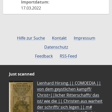
Importdatum:
17.03.2022
Hilfe zur Suche
Kontakt
Impressum
Datenschutz
Feedback
RSS-Feed
Just scanned
Lienhard Hirsing.|| COMOEDIA ||
von dem geystlichen kampff/
Christ=||licher Ritterschafft/ das
ist/ wie die || Christen aus warheit
der schrifft/ sich legen || m#