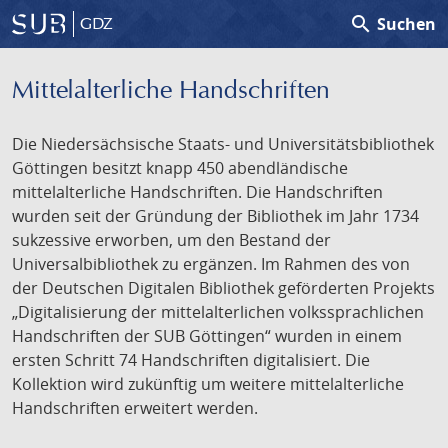
search
Suchen
GDZ
Mittelalterliche Handschriften
Die Niedersächsische Staats- und Universitätsbibliothek
Göttingen besitzt knapp 450 abendländische
mittelalterliche Handschriften. Die Handschriften
wurden seit der Gründung der Bibliothek im Jahr 1734
sukzessive erworben, um den Bestand der
Universalbibliothek zu ergänzen. Im Rahmen des von
der Deutschen Digitalen Bibliothek geförderten Projekts
„Digitalisierung der mittelalterlichen volkssprachlichen
Handschriften der SUB Göttingen“ wurden in einem
ersten Schritt 74 Handschriften digitalisiert. Die
Kollektion wird zukünftig um weitere mittelalterliche
Handschriften erweitert werden.