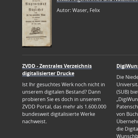
Autor: Waser, Felix
ZVDD - Zentrales Verzeichnis
DigiWun
digitalisierter Drucke
Die Nied
Ist Ihr gesuchtes Werk noch nicht in
Universit
unserem digitalen Bestand? Dann
(SUB) bie
probieren Sie es doch in unserem
„DigiWun
ZVDD Portal, das mehr als 1.600.000
Patenscha
bundesweit digitalisierte Werke
von Büch
nachweist.
Übernehm
die Digit
Wunschb