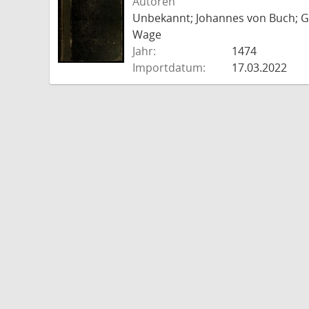
Autoren
Unbekannt; Johannes von Buch; Go
Wage
Jahr:
1474
Importdatum:
17.03.2022