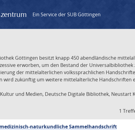
gszentrum
Ein Service der SUB Göttingen
liothek Göttingen besitzt knapp 450 abendländische mittela
ukzessive erworben, um den Bestand der Universalbibliothe
lisierung der mittelalterlichen volkssprachlichen Handschri
ion wird zukünftig um weitere mittelalterliche Handschriften
ultur und Medien, Deutsche Digitale Bibliothek, Neustart 
1 Treff
sch-medizinisch-naturkundliche Sammelhandschrift