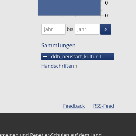
0
0
1474
1475
keyboard_arrow_right
bis
Suche
einschränke
Sammlungen
remove
ddb_neustart_kultur
1
Handschriften
1
Feedback
RSS-Feed
emeinen und Repetier-Schulen auf dem Land