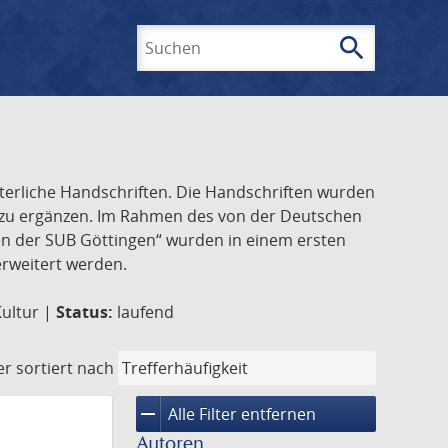
search
Suchen
lterliche Handschriften. Die Handschriften wurden
k zu ergänzen. Im Rahmen des von der Deutschen
ften der SUB Göttingen“ wurden in einem ersten
 erweitert werden.
Kultur |
Status:
laufend
er
sortiert nach
remove
Alle Filter entfernen
Autoren