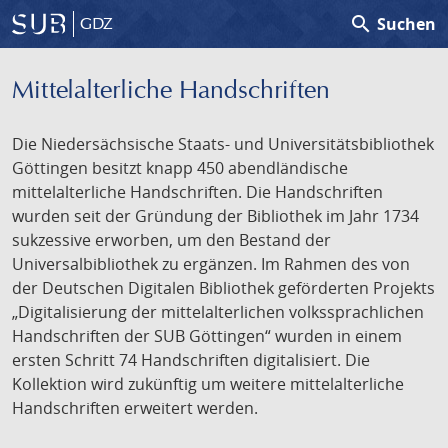
search
Suchen
GDZ
Mittelalterliche Handschriften
Die Niedersächsische Staats- und Universitätsbibliothek
Göttingen besitzt knapp 450 abendländische
mittelalterliche Handschriften. Die Handschriften
wurden seit der Gründung der Bibliothek im Jahr 1734
sukzessive erworben, um den Bestand der
Universalbibliothek zu ergänzen. Im Rahmen des von
der Deutschen Digitalen Bibliothek geförderten Projekts
„Digitalisierung der mittelalterlichen volkssprachlichen
Handschriften der SUB Göttingen“ wurden in einem
ersten Schritt 74 Handschriften digitalisiert. Die
Kollektion wird zukünftig um weitere mittelalterliche
Handschriften erweitert werden.