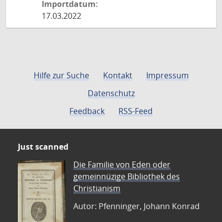
Importdatum:
17.03.2022
Hilfe zur Suche
Kontakt
Impressum
Datenschutz
Feedback
RSS-Feed
Just scanned
Die Familie von Eden oder
gemeinnüzige Bibliothek des
Christianism
Autor: Pfenninger, Johann Konrad