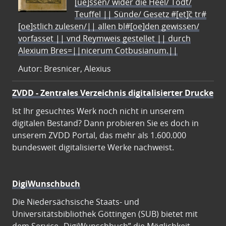
[ue]ssen/ wider die Heel/ Todt/
Teuffel || Sünde/ Gesetz #[et]c̃ tr#
[oe]stlich zulesen/|| allen bl#[oe]den gewissen/
vorfasset || vnd Reymweis gestellet || durch
Alexium Bres=||nicerum Cotbusianum.||
Autor: Bresnicer, Alexius
ZVDD - Zentrales Verzeichnis digitalisierter Drucke
Ist Ihr gesuchtes Werk noch nicht in unserem
digitalen Bestand? Dann probieren Sie es doch in
unserem ZVDD Portal, das mehr als 1.600.000
bundesweit digitalisierte Werke nachweist.
DigiWunschbuch
Die Niedersächsische Staats- und
Universitätsbibliothek Göttingen (SUB) bietet mit