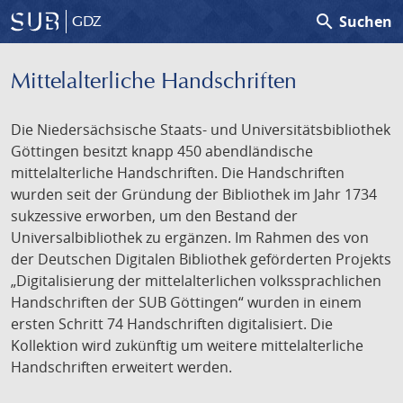
search
Suchen
GDZ
Mittelalterliche Handschriften
Die Niedersächsische Staats- und Universitätsbibliothek
Göttingen besitzt knapp 450 abendländische
mittelalterliche Handschriften. Die Handschriften
wurden seit der Gründung der Bibliothek im Jahr 1734
sukzessive erworben, um den Bestand der
Universalbibliothek zu ergänzen. Im Rahmen des von
der Deutschen Digitalen Bibliothek geförderten Projekts
„Digitalisierung der mittelalterlichen volkssprachlichen
Handschriften der SUB Göttingen“ wurden in einem
ersten Schritt 74 Handschriften digitalisiert. Die
Kollektion wird zukünftig um weitere mittelalterliche
Handschriften erweitert werden.