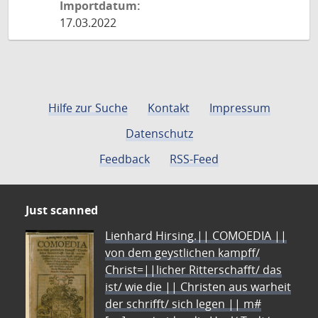
Importdatum:
17.03.2022
Hilfe zur Suche
Kontakt
Impressum
Datenschutz
Feedback
RSS-Feed
Just scanned
Lienhard Hirsing.|| COMOEDIA ||
von dem geystlichen kampff/
Christ=||licher Ritterschafft/ das
ist/ wie die || Christen aus warheit
der schrifft/ sich legen || m#