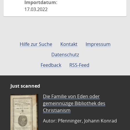
Importdatum:
17.03.2022
Hilfe zur Suche
Kontakt
Impressum
Datenschutz
Feedback
RSS-Feed
Just scanned
Die Familie von Eden oder
gemeinnüzige Bibliothek des
Christianism
Autor: Pfenninger, Johann Konrad