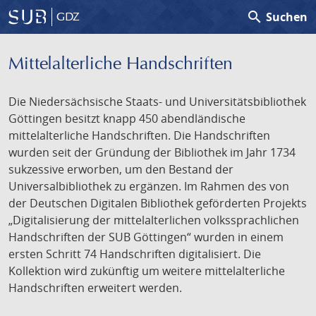
search
Suchen
GDZ
Mittelalterliche Handschriften
Die Niedersächsische Staats- und Universitätsbibliothek
Göttingen besitzt knapp 450 abendländische
mittelalterliche Handschriften. Die Handschriften
wurden seit der Gründung der Bibliothek im Jahr 1734
sukzessive erworben, um den Bestand der
Universalbibliothek zu ergänzen. Im Rahmen des von
der Deutschen Digitalen Bibliothek geförderten Projekts
„Digitalisierung der mittelalterlichen volkssprachlichen
Handschriften der SUB Göttingen“ wurden in einem
ersten Schritt 74 Handschriften digitalisiert. Die
Kollektion wird zukünftig um weitere mittelalterliche
Handschriften erweitert werden.