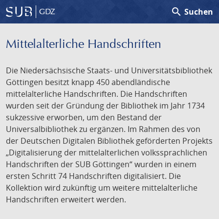
search
Suchen
GDZ
Mittelalterliche Handschriften
Die Niedersächsische Staats- und Universitätsbibliothek
Göttingen besitzt knapp 450 abendländische
mittelalterliche Handschriften. Die Handschriften
wurden seit der Gründung der Bibliothek im Jahr 1734
sukzessive erworben, um den Bestand der
Universalbibliothek zu ergänzen. Im Rahmen des von
der Deutschen Digitalen Bibliothek geförderten Projekts
„Digitalisierung der mittelalterlichen volkssprachlichen
Handschriften der SUB Göttingen“ wurden in einem
ersten Schritt 74 Handschriften digitalisiert. Die
Kollektion wird zukünftig um weitere mittelalterliche
Handschriften erweitert werden.