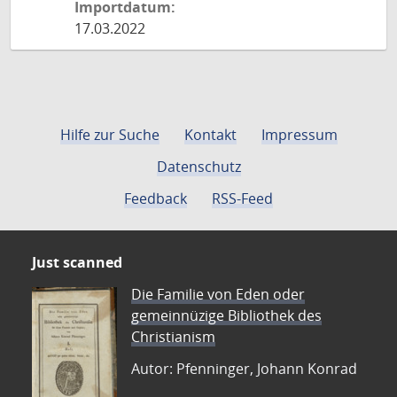
Importdatum:
17.03.2022
Hilfe zur Suche
Kontakt
Impressum
Datenschutz
Feedback
RSS-Feed
Just scanned
Die Familie von Eden oder
gemeinnüzige Bibliothek des
Christianism
Autor: Pfenninger, Johann Konrad