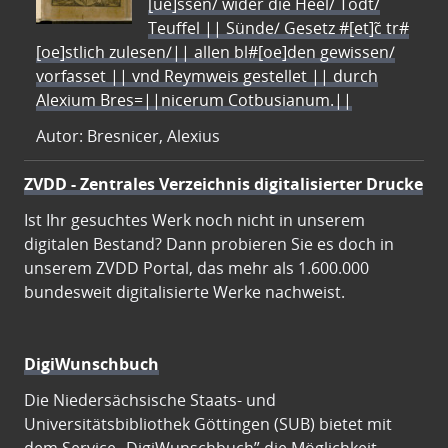
[ue]ssen/ wider die Heel/ Todt/
Teuffel || Sünde/ Gesetz #[et]c̃ tr#
[oe]stlich zulesen/|| allen bl#[oe]den gewissen/
vorfasset || vnd Reymweis gestellet || durch
Alexium Bres=||nicerum Cotbusianum.||
Autor: Bresnicer, Alexius
ZVDD - Zentrales Verzeichnis digitalisierter Drucke
Ist Ihr gesuchtes Werk noch nicht in unserem
digitalen Bestand? Dann probieren Sie es doch in
unserem ZVDD Portal, das mehr als 1.600.000
bundesweit digitalisierte Werke nachweist.
DigiWunschbuch
Die Niedersächsische Staats- und
Universitätsbibliothek Göttingen (SUB) bietet mit