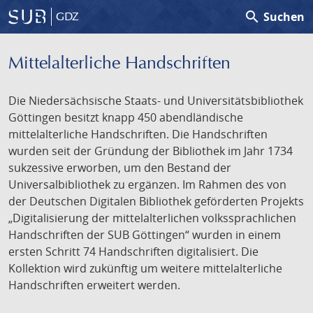
search
Suchen
GDZ
Mittelalterliche Handschriften
Die Niedersächsische Staats- und Universitätsbibliothek
Göttingen besitzt knapp 450 abendländische
mittelalterliche Handschriften. Die Handschriften
wurden seit der Gründung der Bibliothek im Jahr 1734
sukzessive erworben, um den Bestand der
Universalbibliothek zu ergänzen. Im Rahmen des von
der Deutschen Digitalen Bibliothek geförderten Projekts
„Digitalisierung der mittelalterlichen volkssprachlichen
Handschriften der SUB Göttingen“ wurden in einem
ersten Schritt 74 Handschriften digitalisiert. Die
Kollektion wird zukünftig um weitere mittelalterliche
Handschriften erweitert werden.