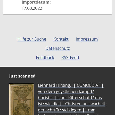
Importdatum:
17.03.2022
Hilfe zur Suche
Kontakt
Impressum
Datenschutz
Feedback
RSS-Feed
Just scanned
Lienhard Hirsing.|| COMOEDIA ||
von dem geystlichen kampff/
Christ=||licher Ritterschafft/ das
ist/ wie die || Christen aus warheit
der schrifft/ sich legen || m#