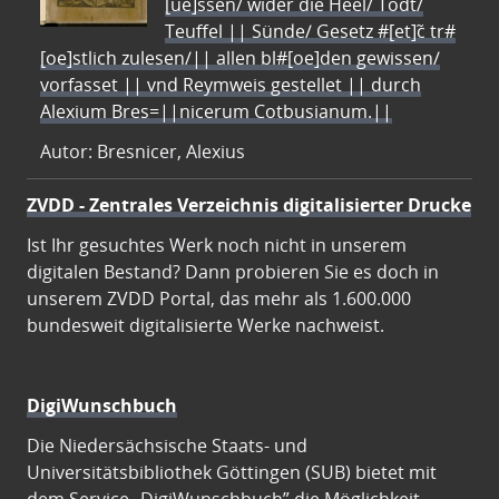
[ue]ssen/ wider die Heel/ Todt/
Teuffel || Sünde/ Gesetz #[et]c̃ tr#
[oe]stlich zulesen/|| allen bl#[oe]den gewissen/
vorfasset || vnd Reymweis gestellet || durch
Alexium Bres=||nicerum Cotbusianum.||
Autor: Bresnicer, Alexius
ZVDD - Zentrales Verzeichnis digitalisierter Drucke
Ist Ihr gesuchtes Werk noch nicht in unserem
digitalen Bestand? Dann probieren Sie es doch in
unserem ZVDD Portal, das mehr als 1.600.000
bundesweit digitalisierte Werke nachweist.
DigiWunschbuch
Die Niedersächsische Staats- und
Universitätsbibliothek Göttingen (SUB) bietet mit