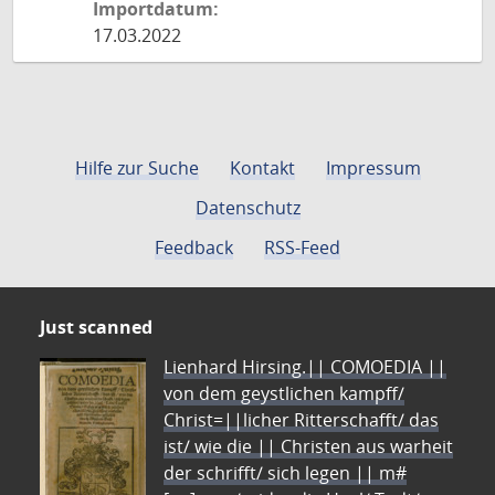
Importdatum:
17.03.2022
Hilfe zur Suche
Kontakt
Impressum
Datenschutz
Feedback
RSS-Feed
Just scanned
Lienhard Hirsing.|| COMOEDIA ||
von dem geystlichen kampff/
Christ=||licher Ritterschafft/ das
ist/ wie die || Christen aus warheit
der schrifft/ sich legen || m#