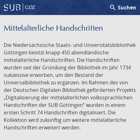
search
Suchen
GDZ
Mittelalterliche Handschriften
Die Niedersächsische Staats- und Universitätsbibliothek
Göttingen besitzt knapp 450 abendländische
mittelalterliche Handschriften. Die Handschriften
wurden seit der Gründung der Bibliothek im Jahr 1734
sukzessive erworben, um den Bestand der
Universalbibliothek zu ergänzen. Im Rahmen des von
der Deutschen Digitalen Bibliothek geförderten Projekts
„Digitalisierung der mittelalterlichen volkssprachlichen
Handschriften der SUB Göttingen“ wurden in einem
ersten Schritt 74 Handschriften digitalisiert. Die
Kollektion wird zukünftig um weitere mittelalterliche
Handschriften erweitert werden.