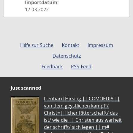
Importdatum:
17.03.2022
Hilfe zur Suche
Kontakt
Impressum
Datenschutz
Feedback
RSS-Feed
Just scanned
Lienhard Hirsing.|| COMOEDIA ||
von dem geystlichen kampff/
Christ=||licher Ritterschafft/ das
ist/ wie die || Christen aus warheit
der schrifft/ sich legen || m#