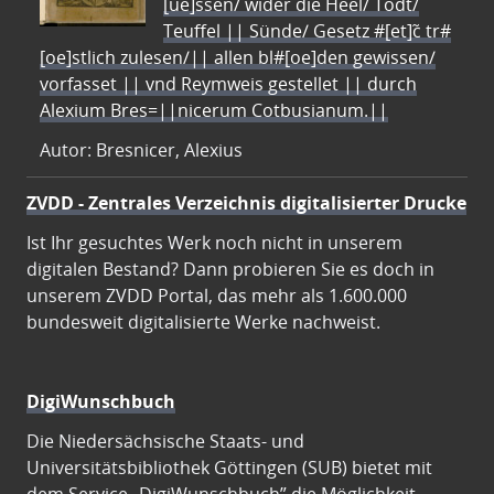
[ue]ssen/ wider die Heel/ Todt/
Teuffel || Sünde/ Gesetz #[et]c̃ tr#
[oe]stlich zulesen/|| allen bl#[oe]den gewissen/
vorfasset || vnd Reymweis gestellet || durch
Alexium Bres=||nicerum Cotbusianum.||
Autor: Bresnicer, Alexius
ZVDD - Zentrales Verzeichnis digitalisierter Drucke
Ist Ihr gesuchtes Werk noch nicht in unserem
digitalen Bestand? Dann probieren Sie es doch in
unserem ZVDD Portal, das mehr als 1.600.000
bundesweit digitalisierte Werke nachweist.
DigiWunschbuch
Die Niedersächsische Staats- und
Universitätsbibliothek Göttingen (SUB) bietet mit