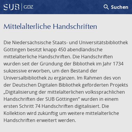
search
Suchen
GDZ
Mittelalterliche Handschriften
Die Niedersächsische Staats- und Universitätsbibliothek
Göttingen besitzt knapp 450 abendländische
mittelalterliche Handschriften. Die Handschriften
wurden seit der Gründung der Bibliothek im Jahr 1734
sukzessive erworben, um den Bestand der
Universalbibliothek zu ergänzen. Im Rahmen des von
der Deutschen Digitalen Bibliothek geförderten Projekts
„Digitalisierung der mittelalterlichen volkssprachlichen
Handschriften der SUB Göttingen“ wurden in einem
ersten Schritt 74 Handschriften digitalisiert. Die
Kollektion wird zukünftig um weitere mittelalterliche
Handschriften erweitert werden.