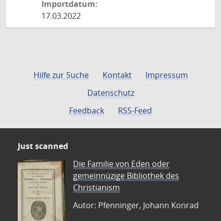
Importdatum:
17.03.2022
Hilfe zur Suche
Kontakt
Impressum
Datenschutz
Feedback
RSS-Feed
Just scanned
Die Familie von Eden oder
gemeinnüzige Bibliothek des
Christianism
Autor: Pfenninger, Johann Konrad