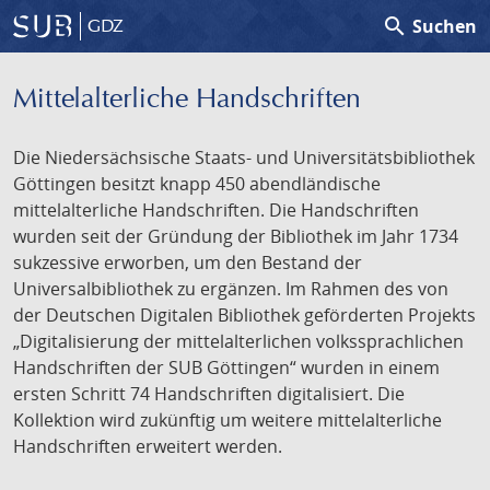
search
Suchen
GDZ
Mittelalterliche Handschriften
Die Niedersächsische Staats- und Universitätsbibliothek
Göttingen besitzt knapp 450 abendländische
mittelalterliche Handschriften. Die Handschriften
wurden seit der Gründung der Bibliothek im Jahr 1734
sukzessive erworben, um den Bestand der
Universalbibliothek zu ergänzen. Im Rahmen des von
der Deutschen Digitalen Bibliothek geförderten Projekts
„Digitalisierung der mittelalterlichen volkssprachlichen
Handschriften der SUB Göttingen“ wurden in einem
ersten Schritt 74 Handschriften digitalisiert. Die
Kollektion wird zukünftig um weitere mittelalterliche
Handschriften erweitert werden.