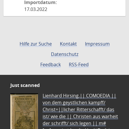
Importdatum:
17.03.2022
Hilfe zur Suche
Kontakt
Impressum
Datenschutz
Feedback
RSS-Feed
Just scanned
Lienhard Hirsing.|| COMOEDIA ||
von dem geystlichen kampff/
Christ=||licher Ritterschafft/ das
ist/ wie die || Christen aus warheit
der schrifft/ sich legen || m#