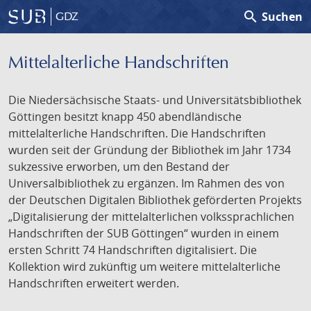
search
Suchen
GDZ
Mittelalterliche Handschriften
Die Niedersächsische Staats- und Universitätsbibliothek
Göttingen besitzt knapp 450 abendländische
mittelalterliche Handschriften. Die Handschriften
wurden seit der Gründung der Bibliothek im Jahr 1734
sukzessive erworben, um den Bestand der
Universalbibliothek zu ergänzen. Im Rahmen des von
der Deutschen Digitalen Bibliothek geförderten Projekts
„Digitalisierung der mittelalterlichen volkssprachlichen
Handschriften der SUB Göttingen“ wurden in einem
ersten Schritt 74 Handschriften digitalisiert. Die
Kollektion wird zukünftig um weitere mittelalterliche
Handschriften erweitert werden.