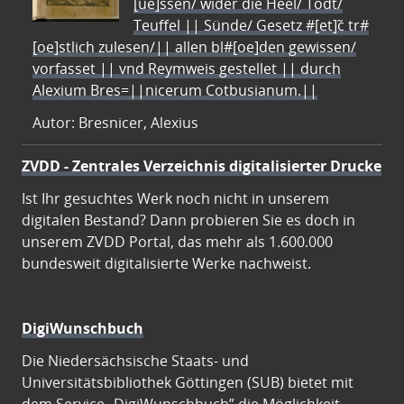
[ue]ssen/ wider die Heel/ Todt/
Teuffel || Sünde/ Gesetz #[et]c̃ tr#
[oe]stlich zulesen/|| allen bl#[oe]den gewissen/
vorfasset || vnd Reymweis gestellet || durch
Alexium Bres=||nicerum Cotbusianum.||
Autor: Bresnicer, Alexius
ZVDD - Zentrales Verzeichnis digitalisierter Drucke
Ist Ihr gesuchtes Werk noch nicht in unserem
digitalen Bestand? Dann probieren Sie es doch in
unserem ZVDD Portal, das mehr als 1.600.000
bundesweit digitalisierte Werke nachweist.
DigiWunschbuch
Die Niedersächsische Staats- und
Universitätsbibliothek Göttingen (SUB) bietet mit