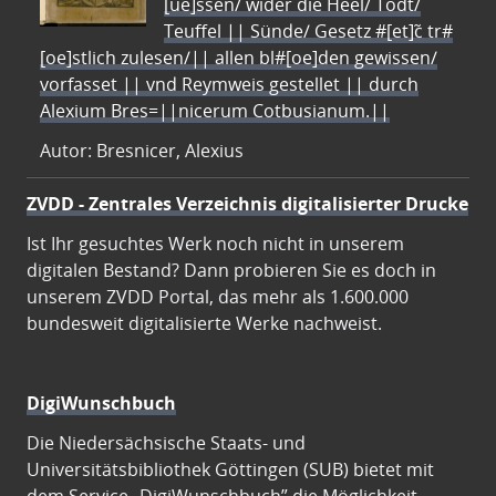
[ue]ssen/ wider die Heel/ Todt/
Teuffel || Sünde/ Gesetz #[et]c̃ tr#
[oe]stlich zulesen/|| allen bl#[oe]den gewissen/
vorfasset || vnd Reymweis gestellet || durch
Alexium Bres=||nicerum Cotbusianum.||
Autor: Bresnicer, Alexius
ZVDD - Zentrales Verzeichnis digitalisierter Drucke
Ist Ihr gesuchtes Werk noch nicht in unserem
digitalen Bestand? Dann probieren Sie es doch in
unserem ZVDD Portal, das mehr als 1.600.000
bundesweit digitalisierte Werke nachweist.
DigiWunschbuch
Die Niedersächsische Staats- und
Universitätsbibliothek Göttingen (SUB) bietet mit