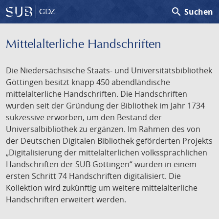
search
Suchen
GDZ
Mittelalterliche Handschriften
Die Niedersächsische Staats- und Universitätsbibliothek
Göttingen besitzt knapp 450 abendländische
mittelalterliche Handschriften. Die Handschriften
wurden seit der Gründung der Bibliothek im Jahr 1734
sukzessive erworben, um den Bestand der
Universalbibliothek zu ergänzen. Im Rahmen des von
der Deutschen Digitalen Bibliothek geförderten Projekts
„Digitalisierung der mittelalterlichen volkssprachlichen
Handschriften der SUB Göttingen“ wurden in einem
ersten Schritt 74 Handschriften digitalisiert. Die
Kollektion wird zukünftig um weitere mittelalterliche
Handschriften erweitert werden.