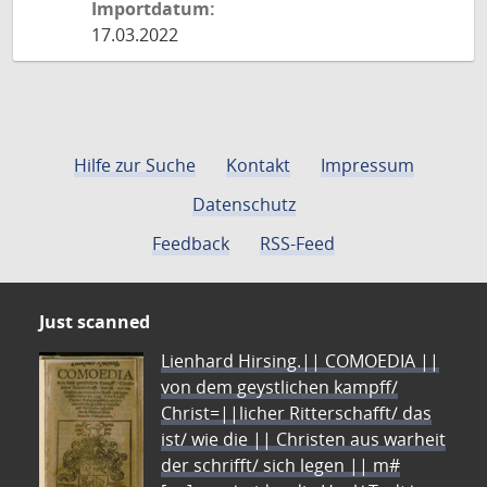
Importdatum:
17.03.2022
Hilfe zur Suche
Kontakt
Impressum
Datenschutz
Feedback
RSS-Feed
Just scanned
Lienhard Hirsing.|| COMOEDIA ||
von dem geystlichen kampff/
Christ=||licher Ritterschafft/ das
ist/ wie die || Christen aus warheit
der schrifft/ sich legen || m#