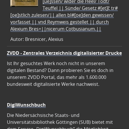
[ue]ssen/ wider die Heel/ Todt/
Teuffel || Sünde/ Gesetz #[et]c̃ tr#
[oe]stlich zulesen/|| allen bl#[oe]den gewissen/
vorfasset || vnd Reymweis gestellet || durch
Alexium Bres=||nicerum Cotbusianum.||
Autor: Bresnicer, Alexius
ZVDD - Zentrales Verzeichnis digitalisierter Drucke
Ist Ihr gesuchtes Werk noch nicht in unserem
digitalen Bestand? Dann probieren Sie es doch in
unserem ZVDD Portal, das mehr als 1.600.000
bundesweit digitalisierte Werke nachweist.
DigiWunschbuch
Die Niedersächsische Staats- und
Universitätsbibliothek Göttingen (SUB) bietet mit