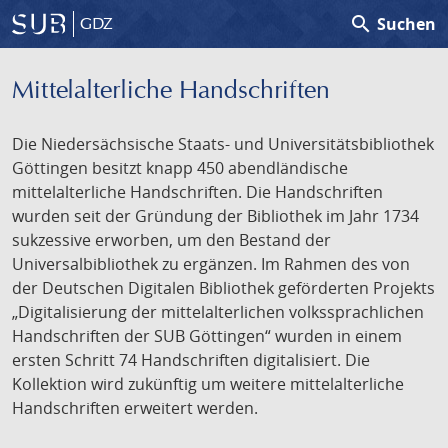
search
Suchen
GDZ
Mittelalterliche Handschriften
Die Niedersächsische Staats- und Universitätsbibliothek
Göttingen besitzt knapp 450 abendländische
mittelalterliche Handschriften. Die Handschriften
wurden seit der Gründung der Bibliothek im Jahr 1734
sukzessive erworben, um den Bestand der
Universalbibliothek zu ergänzen. Im Rahmen des von
der Deutschen Digitalen Bibliothek geförderten Projekts
„Digitalisierung der mittelalterlichen volkssprachlichen
Handschriften der SUB Göttingen“ wurden in einem
ersten Schritt 74 Handschriften digitalisiert. Die
Kollektion wird zukünftig um weitere mittelalterliche
Handschriften erweitert werden.