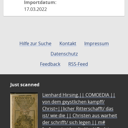
Importdatum:
17.03.2022
Hilfe zur Suche
Kontakt
Impressum
Datenschutz
Feedback
RSS-Feed
Just scanned
Lienhard Hirsing.|| COMOEDIA ||
von dem geystlichen kampff/
Christ=||licher Ritterschafft/ das
ist/ wie die || Christen aus warheit
der schrifft/ sich legen || m#