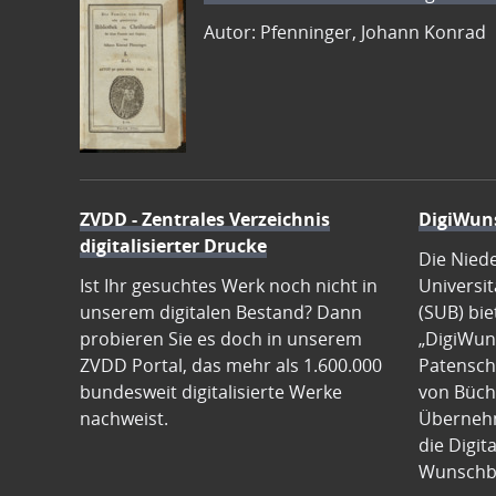
Autor: Pfenninger, Johann Konrad
ZVDD - Zentrales Verzeichnis
DigiWun
digitalisierter Drucke
Die Nied
Ist Ihr gesuchtes Werk noch nicht in
Universit
unserem digitalen Bestand? Dann
(SUB) bie
probieren Sie es doch in unserem
„DigiWun
ZVDD Portal, das mehr als 1.600.000
Patenscha
bundesweit digitalisierte Werke
von Büch
nachweist.
Übernehm
die Digit
Wunschb