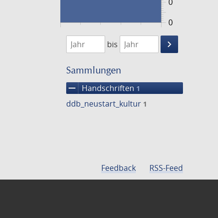
0
0
1474
1475
keyboard_arrow_right
bis
Suche
einschränke
Sammlungen
remove
Handschriften
1
ddb_neustart_kultur
1
Feedback
RSS-Feed