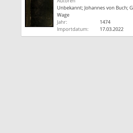
Autoren
Unbekannt; Johannes von Buch; Go
Wage
Jahr:
1474
Importdatum:
17.03.2022