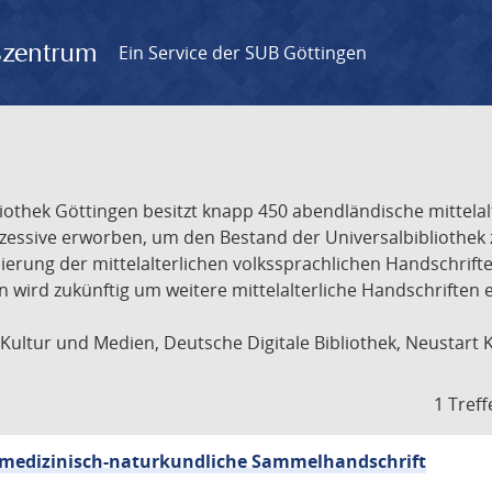
gszentrum
Ein Service der SUB Göttingen
liothek Göttingen besitzt knapp 450 abendländische mittela
ukzessive erworben, um den Bestand der Universalbibliothe
lisierung der mittelalterlichen volkssprachlichen Handschri
ion wird zukünftig um weitere mittelalterliche Handschriften
ultur und Medien, Deutsche Digitale Bibliothek, Neustart 
1 Treff
sch-medizinisch-naturkundliche Sammelhandschrift