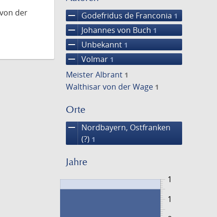
 von der
remove
Godefridus de Franconia
1
remove
Johannes von Buch
1
remove
Unbekannt
1
remove
Volmar
1
Meister Albrant
1
Walthisar von der Wage
1
Orte
remove
Nordbayern, Ostfranken
(?)
1
Jahre
1
1