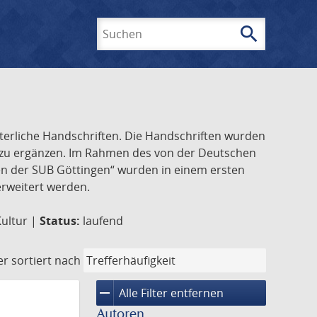
search
Suchen
lterliche Handschriften. Die Handschriften wurden
k zu ergänzen. Im Rahmen des von der Deutschen
ften der SUB Göttingen“ wurden in einem ersten
 erweitert werden.
Kultur |
Status:
laufend
er
sortiert nach
remove
Alle Filter entfernen
Autoren