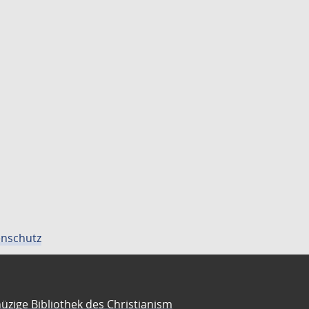
nschutz
üzige Bibliothek des Christianism