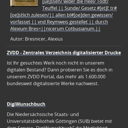
[ue]ssen/ wider die Heel/ Todt/
Teuffel || Sünde/ Gesetz #[et]c̃ tr#
[oe]stlich zulesen/|| allen bl#[oe]den gewissen/
vorfasset || vnd Reymweis gestellet || durch
Alexium Bres=||nicerum Cotbusianum.||
Autor: Bresnicer, Alexius
ZVDD - Zentrales Verzeichnis digitalisierter Drucke
Ist Ihr gesuchtes Werk noch nicht in unserem
digitalen Bestand? Dann probieren Sie es doch in
unserem ZVDD Portal, das mehr als 1.600.000
bundesweit digitalisierte Werke nachweist.
DigiWunschbuch
Die Niedersächsische Staats- und
Universitätsbibliothek Göttingen (SUB) bietet mit