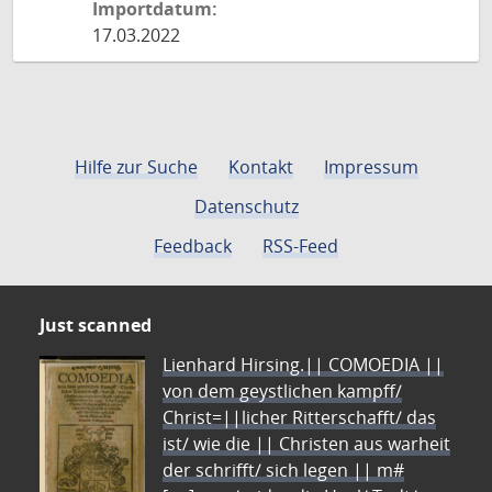
Importdatum:
17.03.2022
Hilfe zur Suche
Kontakt
Impressum
Datenschutz
Feedback
RSS-Feed
Just scanned
Lienhard Hirsing.|| COMOEDIA ||
von dem geystlichen kampff/
Christ=||licher Ritterschafft/ das
ist/ wie die || Christen aus warheit
der schrifft/ sich legen || m#