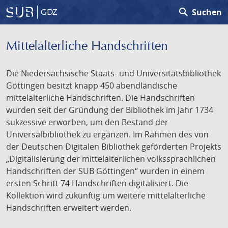
search
Suchen
GDZ
Mittelalterliche Handschriften
Die Niedersächsische Staats- und Universitätsbibliothek
Göttingen besitzt knapp 450 abendländische
mittelalterliche Handschriften. Die Handschriften
wurden seit der Gründung der Bibliothek im Jahr 1734
sukzessive erworben, um den Bestand der
Universalbibliothek zu ergänzen. Im Rahmen des von
der Deutschen Digitalen Bibliothek geförderten Projekts
„Digitalisierung der mittelalterlichen volkssprachlichen
Handschriften der SUB Göttingen“ wurden in einem
ersten Schritt 74 Handschriften digitalisiert. Die
Kollektion wird zukünftig um weitere mittelalterliche
Handschriften erweitert werden.