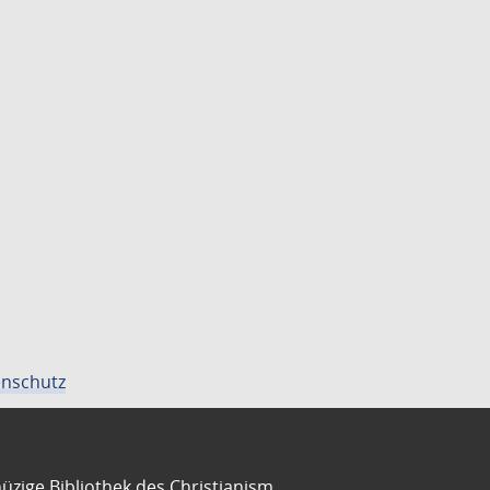
nschutz
üzige Bibliothek des Christianism