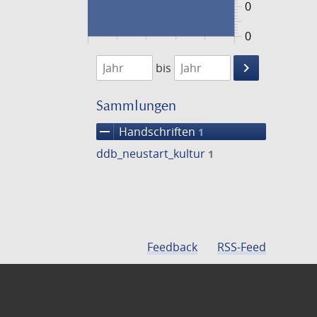
0
0
1474
1475
keyboard_arrow_right
bis
Suche
einschränke
Sammlungen
remove
Handschriften
1
ddb_neustart_kultur
1
Feedback
RSS-Feed