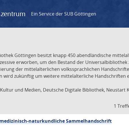
gszentrum
Ein Service der SUB Göttingen
liothek Göttingen besitzt knapp 450 abendländische mittela
ukzessive erworben, um den Bestand der Universalbibliothe
lisierung der mittelalterlichen volkssprachlichen Handschri
ion wird zukünftig um weitere mittelalterliche Handschriften
ultur und Medien, Deutsche Digitale Bibliothek, Neustart 
1 Treff
sch-medizinisch-naturkundliche Sammelhandschrift