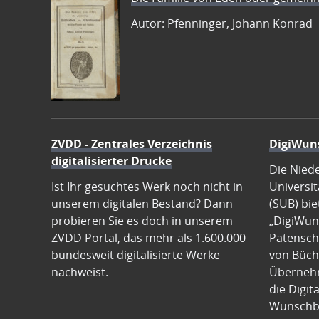
Autor: Pfenninger, Johann Konrad
ZVDD - Zentrales Verzeichnis
DigiWun
digitalisierter Drucke
Die Nied
Ist Ihr gesuchtes Werk noch nicht in
Universit
unserem digitalen Bestand? Dann
(SUB) bie
probieren Sie es doch in unserem
„DigiWun
ZVDD Portal, das mehr als 1.600.000
Patenscha
bundesweit digitalisierte Werke
von Büch
nachweist.
Übernehm
die Digit
Wunschb