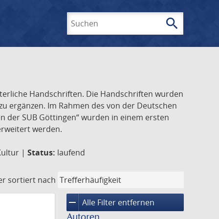
search
Suchen
lterliche Handschriften. Die Handschriften wurden
k zu ergänzen. Im Rahmen des von der Deutschen
ften der SUB Göttingen“ wurden in einem ersten
 erweitert werden.
Kultur |
Status:
laufend
er
sortiert nach
remove
Alle Filter entfernen
Autoren