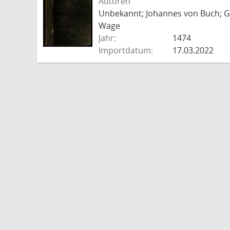
Autoren
Unbekannt; Johannes von Buch; Go
Wage
Jahr:
1474
Importdatum:
17.03.2022