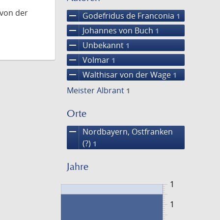
 von der
remove
Godefridus de Franconia
1
remove
Johannes von Buch
1
remove
Unbekannt
1
remove
Volmar
1
remove
Walthisar von der Wage
1
Meister Albrant
1
Orte
remove
Nordbayern, Ostfranken
(?)
1
Jahre
1
1