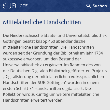
search
Suchen
GDZ
Mittelalterliche Handschriften
Die Niedersächsische Staats- und Universitätsbibliothek
Göttingen besitzt knapp 450 abendländische
mittelalterliche Handschriften. Die Handschriften
wurden seit der Gründung der Bibliothek im Jahr 1734
sukzessive erworben, um den Bestand der
Universalbibliothek zu ergänzen. Im Rahmen des von
der Deutschen Digitalen Bibliothek geförderten Projekts
„Digitalisierung der mittelalterlichen volkssprachlichen
Handschriften der SUB Göttingen“ wurden in einem
ersten Schritt 74 Handschriften digitalisiert. Die
Kollektion wird zukünftig um weitere mittelalterliche
Handschriften erweitert werden.