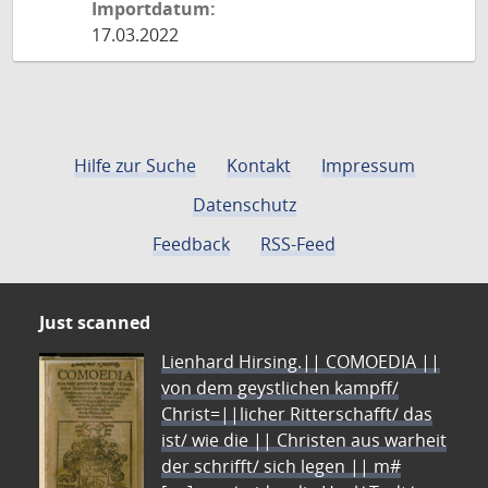
Importdatum:
17.03.2022
Hilfe zur Suche
Kontakt
Impressum
Datenschutz
Feedback
RSS-Feed
Just scanned
Lienhard Hirsing.|| COMOEDIA ||
von dem geystlichen kampff/
Christ=||licher Ritterschafft/ das
ist/ wie die || Christen aus warheit
der schrifft/ sich legen || m#