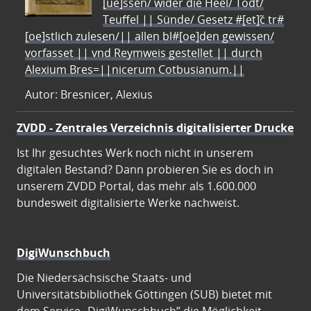
[ue]ssen/ wider die Heel/ Todt/
Teuffel || Sünde/ Gesetz #[et]c̃ tr#
[oe]stlich zulesen/|| allen bl#[oe]den gewissen/
vorfasset || vnd Reymweis gestellet || durch
Alexium Bres=||nicerum Cotbusianum.||
Autor: Bresnicer, Alexius
ZVDD - Zentrales Verzeichnis digitalisierter Drucke
Ist Ihr gesuchtes Werk noch nicht in unserem
digitalen Bestand? Dann probieren Sie es doch in
unserem ZVDD Portal, das mehr als 1.600.000
bundesweit digitalisierte Werke nachweist.
DigiWunschbuch
Die Niedersächsische Staats- und
Universitätsbibliothek Göttingen (SUB) bietet mit