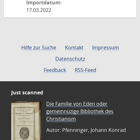
Importdatum:
17.03.2022
Hilfe zur Suche
Kontakt
Impressum
Datenschutz
Feedback
RSS-Feed
Just scanned
Die Familie von Eden oder
gemeinnüzige Bibliothek des
Christianism
Autor: Pfenninger, Johann Konrad