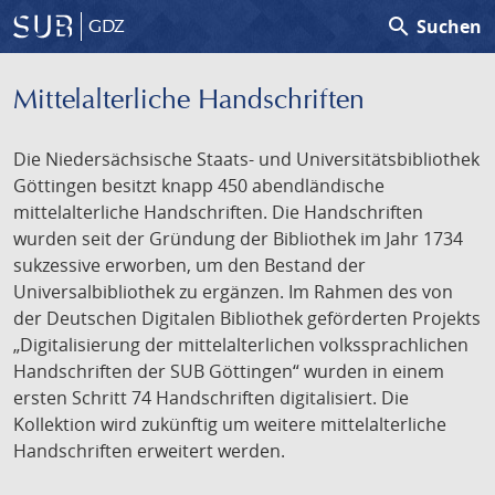
search
Suchen
GDZ
Mittelalterliche Handschriften
Die Niedersächsische Staats- und Universitätsbibliothek
Göttingen besitzt knapp 450 abendländische
mittelalterliche Handschriften. Die Handschriften
wurden seit der Gründung der Bibliothek im Jahr 1734
sukzessive erworben, um den Bestand der
Universalbibliothek zu ergänzen. Im Rahmen des von
der Deutschen Digitalen Bibliothek geförderten Projekts
„Digitalisierung der mittelalterlichen volkssprachlichen
Handschriften der SUB Göttingen“ wurden in einem
ersten Schritt 74 Handschriften digitalisiert. Die
Kollektion wird zukünftig um weitere mittelalterliche
Handschriften erweitert werden.