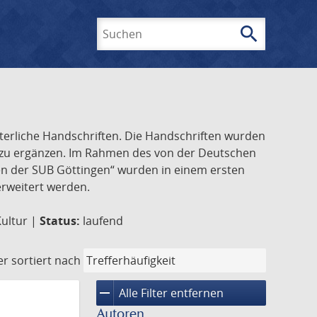
search
Suchen
lterliche Handschriften. Die Handschriften wurden
k zu ergänzen. Im Rahmen des von der Deutschen
ften der SUB Göttingen“ wurden in einem ersten
 erweitert werden.
Kultur |
Status:
laufend
er
sortiert nach
remove
Alle Filter entfernen
Autoren