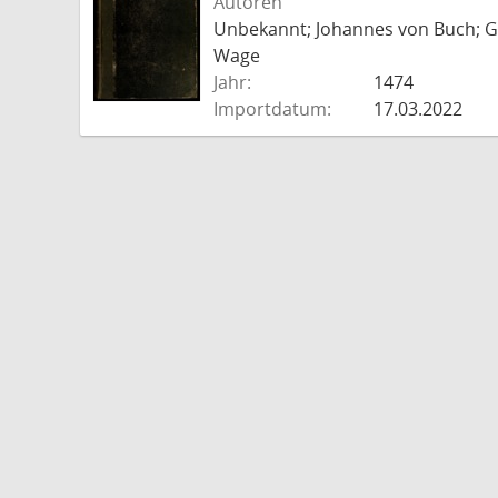
Autoren
Unbekannt; Johannes von Buch; Go
Wage
Jahr:
1474
Importdatum:
17.03.2022