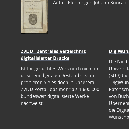
Autor: Pfenninger, Johann Konrad
ZVDD - Zentrales Verzeichnis
DigiWun
digitalisierter Drucke
Die Nied
Ist Ihr gesuchtes Werk noch nicht in
Universit
unserem digitalen Bestand? Dann
(SUB) bie
probieren Sie es doch in unserem
„DigiWun
ZVDD Portal, das mehr als 1.600.000
Patenscha
bundesweit digitalisierte Werke
von Büch
nachweist.
Übernehm
die Digit
Wunschb