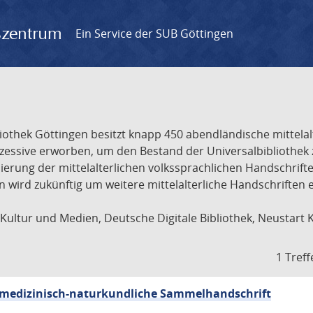
gszentrum
Ein Service der SUB Göttingen
liothek Göttingen besitzt knapp 450 abendländische mittela
ukzessive erworben, um den Bestand der Universalbibliothe
lisierung der mittelalterlichen volkssprachlichen Handschri
ion wird zukünftig um weitere mittelalterliche Handschriften
ultur und Medien, Deutsche Digitale Bibliothek, Neustart 
1 Treff
sch-medizinisch-naturkundliche Sammelhandschrift