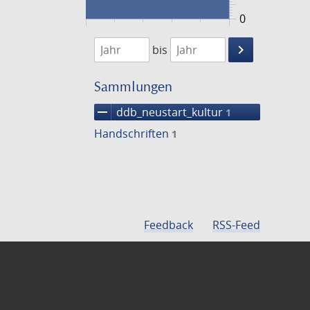
0
1474
1475
keyboard_arrow_right
bis
Suche
einschränke
Sammlungen
remove
ddb_neustart_kultur
1
Handschriften
1
Feedback
RSS-Feed