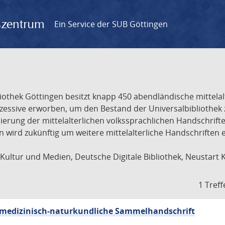
gszentrum
Ein Service der SUB Göttingen
liothek Göttingen besitzt knapp 450 abendländische mittela
ukzessive erworben, um den Bestand der Universalbibliothe
lisierung der mittelalterlichen volkssprachlichen Handschri
ion wird zukünftig um weitere mittelalterliche Handschriften
ultur und Medien, Deutsche Digitale Bibliothek, Neustart 
1 Treff
sch-medizinisch-naturkundliche Sammelhandschrift