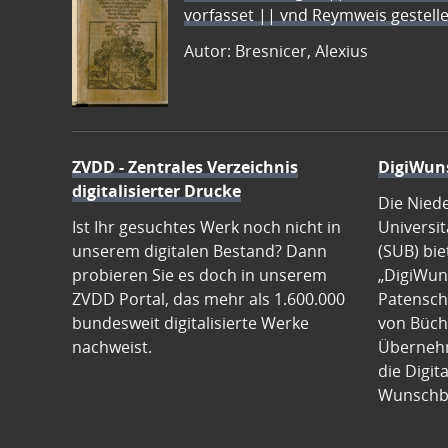
vorfasset || vnd Reymweis gestel
Autor: Bresnicer, Alexius
ZVDD - Zentrales Verzeichnis
DigiWun
digitalisierter Drucke
Die Nied
Ist Ihr gesuchtes Werk noch nicht in
Universit
unserem digitalen Bestand? Dann
(SUB) bie
probieren Sie es doch in unserem
„DigiWun
ZVDD Portal, das mehr als 1.600.000
Patenscha
bundesweit digitalisierte Werke
von Büch
nachweist.
Übernehm
die Digit
Wunschb