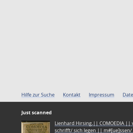
Hilfe zur Suche
Kontakt
Impressum
Date
Just scanned
Lienhard Hirsing.|| COMOEDIA || vo
schrifft/ sich legen || m#[ue]ssen/