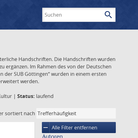
search
Suchen
lterliche Handschriften. Die Handschriften wurden
k zu ergänzen. Im Rahmen des von der Deutschen
ften der SUB Göttingen“ wurden in einem ersten
 erweitert werden.
Kultur |
Status:
laufend
er
sortiert nach
remove
Alle Filter entfernen
Autoren