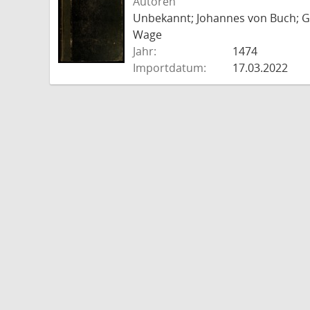
Autoren
Unbekannt; Johannes von Buch; Go
Wage
Jahr:
1474
Importdatum:
17.03.2022