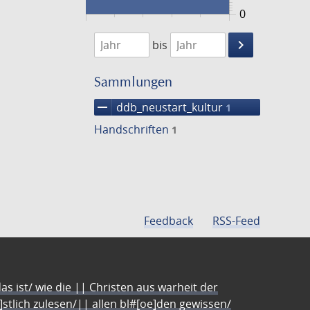
0
1474
1475
keyboard_arrow_right
bis
Suche
einschränke
Sammlungen
remove
ddb_neustart_kultur
1
Handschriften
1
Feedback
RSS-Feed
s ist/ wie die || Christen aus warheit der
e]stlich zulesen/|| allen bl#[oe]den gewissen/