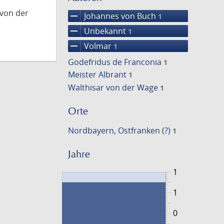
 von der
remove
Johannes von Buch
1
remove
Unbekannt
1
remove
Volmar
1
Godefridus de Franconia
1
Meister Albrant
1
Walthisar von der Wage
1
Orte
Nordbayern, Ostfranken (?)
1
Jahre
1
1
0