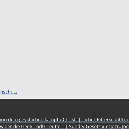
nschutz
n dem geystlichen kampff/ Christ=||licher Ritterschafft/ da
 wider die Heel/ Todt/ Teuffel || Sünde/ Gesetz #[et]c̃ tr#[o