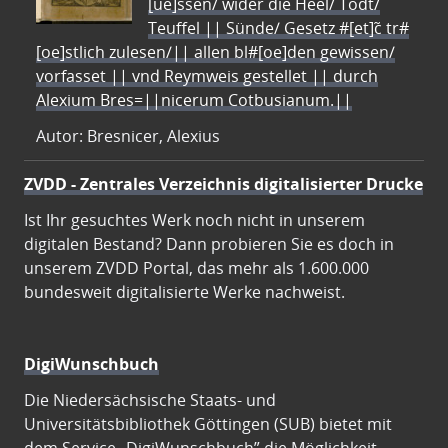
[ue]ssen/ wider die Heel/ Todt/
Teuffel || Sünde/ Gesetz #[et]c̃ tr#
[oe]stlich zulesen/|| allen bl#[oe]den gewissen/
vorfasset || vnd Reymweis gestellet || durch
Alexium Bres=||nicerum Cotbusianum.||
Autor: Bresnicer, Alexius
ZVDD - Zentrales Verzeichnis digitalisierter Drucke
Ist Ihr gesuchtes Werk noch nicht in unserem
digitalen Bestand? Dann probieren Sie es doch in
unserem ZVDD Portal, das mehr als 1.600.000
bundesweit digitalisierte Werke nachweist.
DigiWunschbuch
Die Niedersächsische Staats- und
Universitätsbibliothek Göttingen (SUB) bietet mit