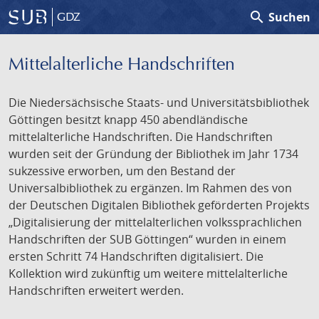
search
Suchen
GDZ
Mittelalterliche Handschriften
Die Niedersächsische Staats- und Universitätsbibliothek
Göttingen besitzt knapp 450 abendländische
mittelalterliche Handschriften. Die Handschriften
wurden seit der Gründung der Bibliothek im Jahr 1734
sukzessive erworben, um den Bestand der
Universalbibliothek zu ergänzen. Im Rahmen des von
der Deutschen Digitalen Bibliothek geförderten Projekts
„Digitalisierung der mittelalterlichen volkssprachlichen
Handschriften der SUB Göttingen“ wurden in einem
ersten Schritt 74 Handschriften digitalisiert. Die
Kollektion wird zukünftig um weitere mittelalterliche
Handschriften erweitert werden.