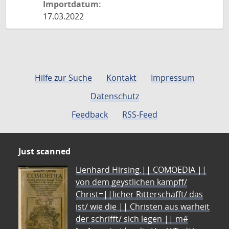
Importdatum:
17.03.2022
Hilfe zur Suche
Kontakt
Impressum
Datenschutz
Feedback
RSS-Feed
Just scanned
Lienhard Hirsing.|| COMOEDIA ||
von dem geystlichen kampff/
Christ=||licher Ritterschafft/ das
ist/ wie die || Christen aus warheit
der schrifft/ sich legen || m#