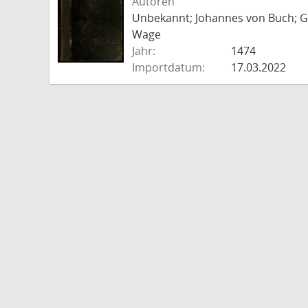
Autoren
Unbekannt; Johannes von Buch; Go
Wage
Jahr:
1474
Importdatum:
17.03.2022