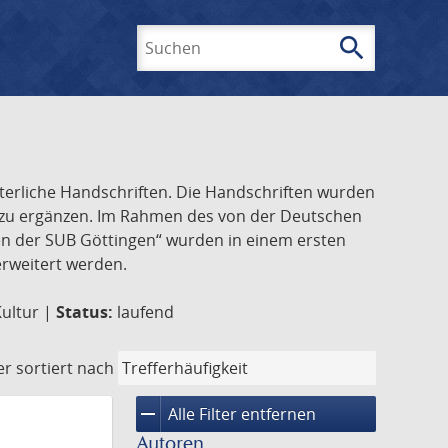
search
Suchen
lterliche Handschriften. Die Handschriften wurden
k zu ergänzen. Im Rahmen des von der Deutschen
ften der SUB Göttingen“ wurden in einem ersten
 erweitert werden.
Kultur |
Status:
laufend
er
sortiert nach
remove
Alle Filter entfernen
Autoren