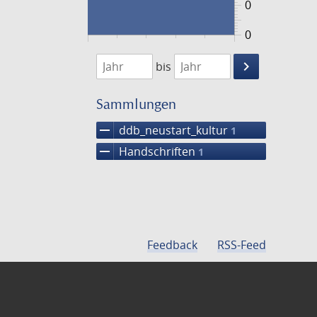
0
0
1474
1475
keyboard_arrow_right
bis
Suche
einschränke
Sammlungen
remove
ddb_neustart_kultur
1
remove
Handschriften
1
Feedback
RSS-Feed