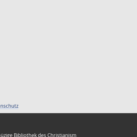
nschutz
üzige Bibliothek des Christianism