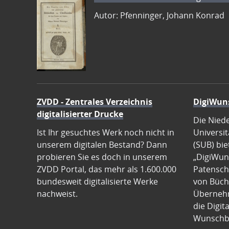
Autor: Pfenninger, Johann Konrad
ZVDD - Zentrales Verzeichnis
DigiWun
digitalisierter Drucke
Die Nied
Ist Ihr gesuchtes Werk noch nicht in
Universit
unserem digitalen Bestand? Dann
(SUB) bie
probieren Sie es doch in unserem
„DigiWun
ZVDD Portal, das mehr als 1.600.000
Patenscha
bundesweit digitalisierte Werke
von Büch
nachweist.
Übernehm
die Digit
Wunschb