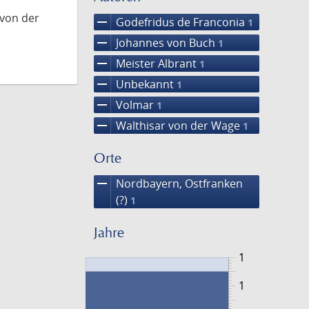
 von der
remove
Godefridus de Franconia
1
remove
Johannes von Buch
1
remove
Meister Albrant
1
remove
Unbekannt
1
remove
Volmar
1
remove
Walthisar von der Wage
1
Orte
remove
Nordbayern, Ostfranken
(?)
1
Jahre
1
1