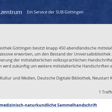
gszentrum
Ein Service der SUB Göttingen
liothek Göttingen besitzt knapp 450 abendländische mittela
ukzessive erworben, um den Bestand der Universalbibliothe
lisierung der mittelalterlichen volkssprachlichen Handschri
ion wird zukünftig um weitere mittelalterliche Handschriften
ultur und Medien, Deutsche Digitale Bibliothek, Neustart 
1 Treff
sch-medizinisch-naturkundliche Sammelhandschrift