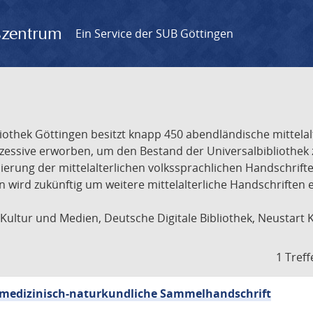
gszentrum
Ein Service der SUB Göttingen
liothek Göttingen besitzt knapp 450 abendländische mittela
ukzessive erworben, um den Bestand der Universalbibliothe
lisierung der mittelalterlichen volkssprachlichen Handschri
ion wird zukünftig um weitere mittelalterliche Handschriften
ultur und Medien, Deutsche Digitale Bibliothek, Neustart 
1 Treff
sch-medizinisch-naturkundliche Sammelhandschrift