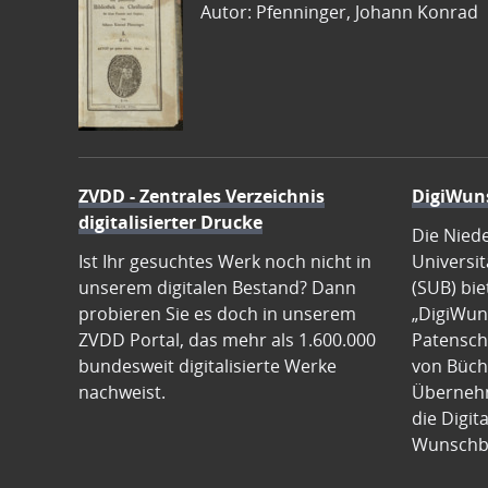
Autor: Pfenninger, Johann Konrad
ZVDD - Zentrales Verzeichnis
DigiWun
digitalisierter Drucke
Die Nied
Ist Ihr gesuchtes Werk noch nicht in
Universit
unserem digitalen Bestand? Dann
(SUB) bie
probieren Sie es doch in unserem
„DigiWun
ZVDD Portal, das mehr als 1.600.000
Patenscha
bundesweit digitalisierte Werke
von Büch
nachweist.
Übernehm
die Digit
Wunschb