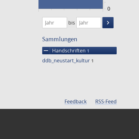
0
1474
1475
keyboard_arrow_right
bis
Suche
einschränke
Sammlungen
remove
Handschriften
1
ddb_neustart_kultur
1
Feedback
RSS-Feed