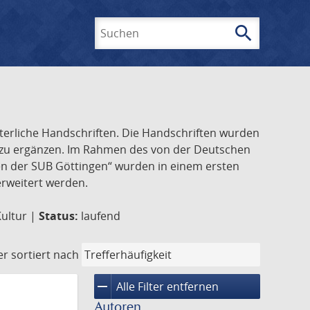
search
Suchen
lterliche Handschriften. Die Handschriften wurden
k zu ergänzen. Im Rahmen des von der Deutschen
ften der SUB Göttingen“ wurden in einem ersten
 erweitert werden.
Kultur |
Status:
laufend
er
sortiert nach
remove
Alle Filter entfernen
Autoren