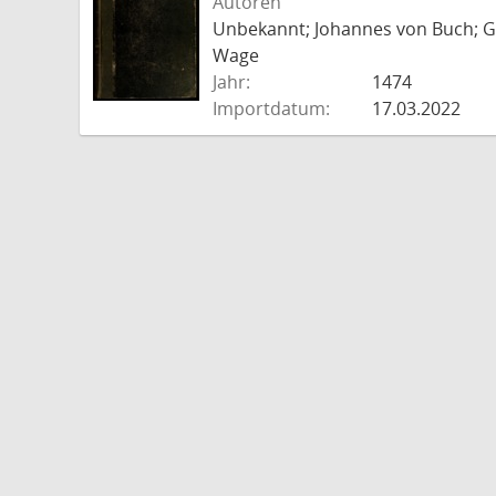
Autoren
Unbekannt; Johannes von Buch; Go
Wage
Jahr:
1474
Importdatum:
17.03.2022