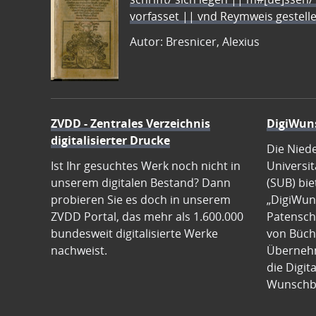
vorfasset || vnd Reymweis gestel
Autor: Bresnicer, Alexius
ZVDD - Zentrales Verzeichnis
DigiWun
digitalisierter Drucke
Die Nied
Ist Ihr gesuchtes Werk noch nicht in
Universit
unserem digitalen Bestand? Dann
(SUB) bie
probieren Sie es doch in unserem
„DigiWun
ZVDD Portal, das mehr als 1.600.000
Patenscha
bundesweit digitalisierte Werke
von Büch
nachweist.
Übernehm
die Digit
Wunschb