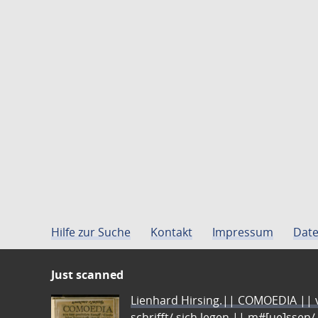
Hilfe zur Suche
Kontakt
Impressum
Date
Just scanned
Lienhard Hirsing.|| COMOEDIA || vo
schrifft/ sich legen || m#[ue]ssen/