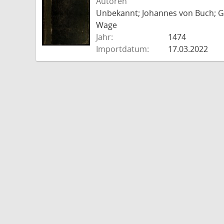
Autoren
Unbekannt; Johannes von Buch; Go
Wage
Jahr:
1474
Importdatum:
17.03.2022