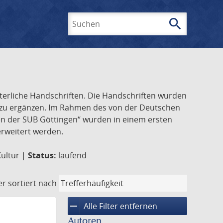
search
Suchen
lterliche Handschriften. Die Handschriften wurden
k zu ergänzen. Im Rahmen des von der Deutschen
ften der SUB Göttingen“ wurden in einem ersten
 erweitert werden.
Kultur |
Status:
laufend
er
sortiert nach
remove
Alle Filter entfernen
Autoren