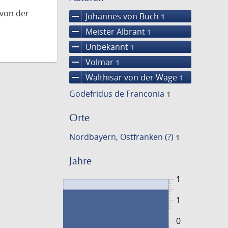
 von der
remove
Johannes von Buch
1
remove
Meister Albrant
1
remove
Unbekannt
1
remove
Volmar
1
remove
Walthisar von der Wage
1
Godefridus de Franconia
1
Orte
Nordbayern, Ostfranken (?)
1
Jahre
1
1
0