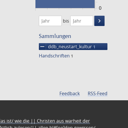
0
1474
1475
keyboard_arrow_right
bis
Suche
einschränke
Sammlungen
remove
ddb_neustart_kultur
1
Handschriften
1
Feedback
RSS-Feed
s ist/ wie die || Christen aus warheit der
e]stlich zulesen/|| allen bl#[oe]den gewissen/