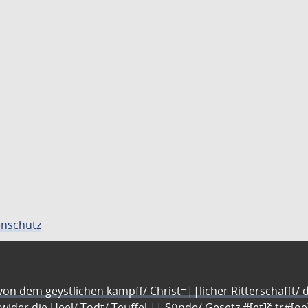
nschutz
n dem geystlichen kampff/ Christ=||licher Ritterschafft/ da
 wider die Heel/ Todt/ Teuffel || Sünde/ Gesetz #[et]c̃ tr#[o