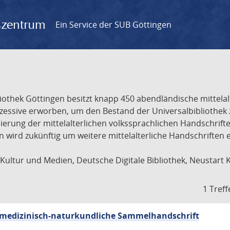
gszentrum
Ein Service der SUB Göttingen
liothek Göttingen besitzt knapp 450 abendländische mittela
ukzessive erworben, um den Bestand der Universalbibliothe
lisierung der mittelalterlichen volkssprachlichen Handschri
ion wird zukünftig um weitere mittelalterliche Handschriften
ultur und Medien, Deutsche Digitale Bibliothek, Neustart 
1 Treff
sch-medizinisch-naturkundliche Sammelhandschrift