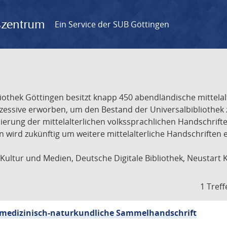
gszentrum
Ein Service der SUB Göttingen
liothek Göttingen besitzt knapp 450 abendländische mittela
ukzessive erworben, um den Bestand der Universalbibliothe
lisierung der mittelalterlichen volkssprachlichen Handschri
ion wird zukünftig um weitere mittelalterliche Handschriften
ultur und Medien, Deutsche Digitale Bibliothek, Neustart 
1 Treff
sch-medizinisch-naturkundliche Sammelhandschrift