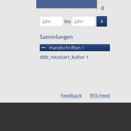
0
1474
1475
keyboard_arrow_right
bis
Suche
einschränke
Sammlungen
remove
Handschriften
1
ddb_neustart_kultur
1
Feedback
RSS-Feed