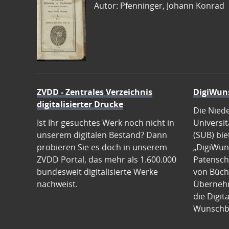
Autor: Pfenninger, Johann Konrad
ZVDD - Zentrales Verzeichnis
DigiWun
digitalisierter Drucke
Die Nied
Ist Ihr gesuchtes Werk noch nicht in
Universit
unserem digitalen Bestand? Dann
(SUB) bie
probieren Sie es doch in unserem
„DigiWun
ZVDD Portal, das mehr als 1.600.000
Patenscha
bundesweit digitalisierte Werke
von Büch
nachweist.
Übernehm
die Digit
Wunschb