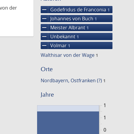
 von der
remove
Godefridus de Franconia
1
remove
Johannes von Buch
1
remove
Meister Albrant
1
remove
Unbekannt
1
remove
Volmar
1
Walthisar von der Wage
1
Orte
Nordbayern, Ostfranken (?)
1
Jahre
1
1
0