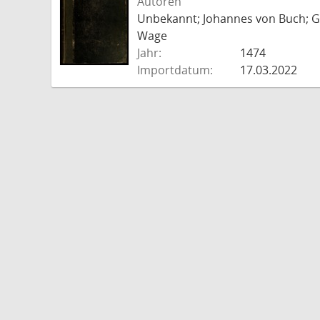
Autoren
Unbekannt; Johannes von Buch; Go
Wage
Jahr:
1474
Importdatum:
17.03.2022