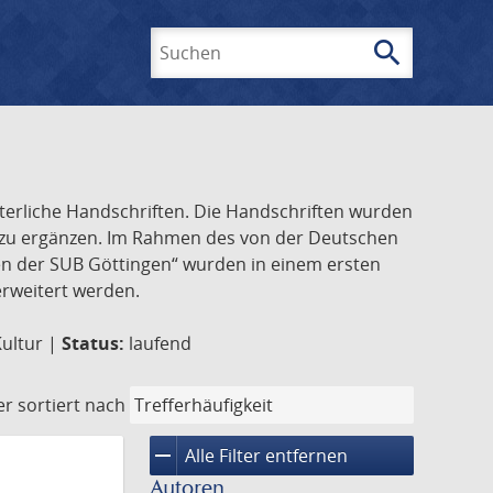
search
Suchen
lterliche Handschriften. Die Handschriften wurden
k zu ergänzen. Im Rahmen des von der Deutschen
ften der SUB Göttingen“ wurden in einem ersten
 erweitert werden.
Kultur |
Status:
laufend
er
sortiert nach
remove
Alle Filter entfernen
Autoren