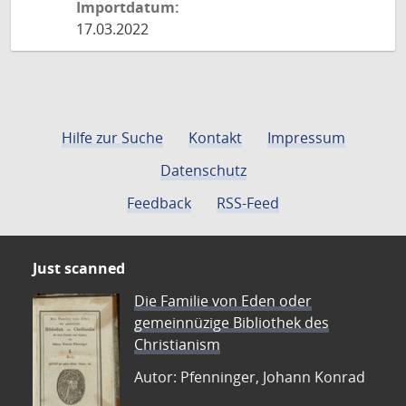
Importdatum:
17.03.2022
Hilfe zur Suche
Kontakt
Impressum
Datenschutz
Feedback
RSS-Feed
Just scanned
Die Familie von Eden oder
gemeinnüzige Bibliothek des
Christianism
Autor: Pfenninger, Johann Konrad