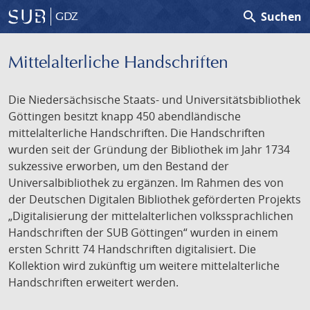
search
Suchen
GDZ
Mittelalterliche Handschriften
Die Niedersächsische Staats- und Universitätsbibliothek
Göttingen besitzt knapp 450 abendländische
mittelalterliche Handschriften. Die Handschriften
wurden seit der Gründung der Bibliothek im Jahr 1734
sukzessive erworben, um den Bestand der
Universalbibliothek zu ergänzen. Im Rahmen des von
der Deutschen Digitalen Bibliothek geförderten Projekts
„Digitalisierung der mittelalterlichen volkssprachlichen
Handschriften der SUB Göttingen“ wurden in einem
ersten Schritt 74 Handschriften digitalisiert. Die
Kollektion wird zukünftig um weitere mittelalterliche
Handschriften erweitert werden.